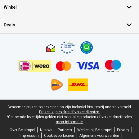
Winkel
Deals
Certificaten, betaalmethoden, bezorgingsdienst partners
Juridische voettekst
Genoemde prijzen op deze pagina zijn inclusief btw, tenzij anders vermeld.
Prijzen zijn exclusief verzendkosten.
*Genoemde levertijden gelden niet voor alle producten of verzendmethoden:
meer informatie.
Over Belsimpel
Nieuws
Partners
Werken bij Belsimpel
Privacy
Impressum
Cookievoorkeuren
Algemene voorwaarden