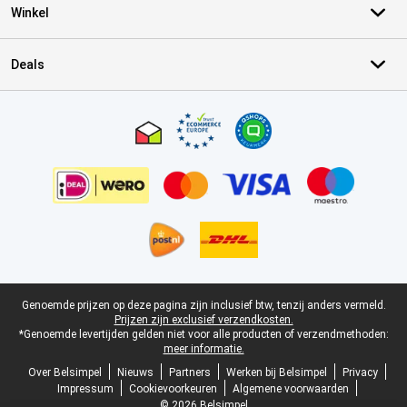
Winkel
Deals
Certificaten, betaalmethoden, bezorgingsdienst partners
Juridische voettekst
Genoemde prijzen op deze pagina zijn inclusief btw, tenzij anders vermeld.
Prijzen zijn exclusief verzendkosten.
*Genoemde levertijden gelden niet voor alle producten of verzendmethoden:
meer informatie.
Over Belsimpel
Nieuws
Partners
Werken bij Belsimpel
Privacy
Impressum
Cookievoorkeuren
Algemene voorwaarden
© 2026 Belsimpel