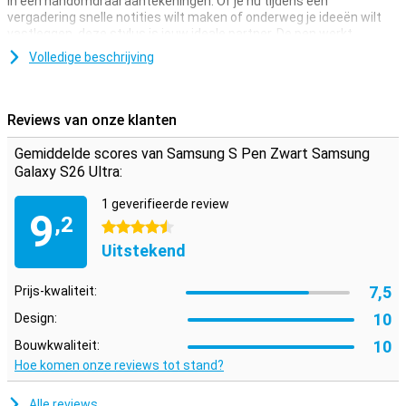
in een handomdraai aantekeningen. Of je nu tijdens een
vergadering snelle notities wilt maken of onderweg je ideeën wilt
vastleggen, deze stylus is jouw ideale partner. De pen werkt
naadloos samen met je Galaxy S26 Ultra en zorgt ervoor dat je
Volledige beschrijving
georganiseerd blijft.
Reviews van onze klanten
Gemiddelde scores van Samsung S Pen Zwart Samsung
Galaxy S26 Ultra:
1 geverifieerde review
9
,2
4.5 sterren
Uitstekend
7,5
Prijs-kwaliteit:
10
Design:
10
Bouwkwaliteit:
Hoe komen onze reviews tot stand?
Alle reviews