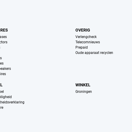
IRES
OVERIG
ases
Verlengcheck
ctors
Telecomnieuws
s
Prepaid
Oude apparaat recyclen
ns
es
peakers
ires
EL
WINKEL
pel
Groningen
iligheid
kheidsverklaring
re