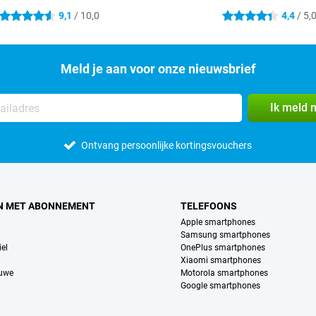
9,1
/ 10,0
4,4
/ 5,
4.6 sterren
4.4 sterren
Meld je aan voor onze nieuwsbrief
Ik meld 
Ontvang persoonlijke kortingsvouchers
N MET ABONNEMENT
TELEFOONS
Apple smartphones
Samsung smartphones
el
OnePlus smartphones
Xiaomi smartphones
euwe
Motorola smartphones
Google smartphones