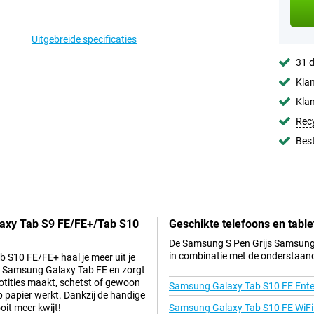
Uitgebreide specificaties
31 d
Klan
Klan
Rec
Best
laxy Tab S9 FE/FE+/Tab S10
Geschikte telefoons en table
De Samsung S Pen Grijs Samsung 
in combinatie met de onderstaand
S10 FE/FE+ haal je meer uit je
uw Samsung Galaxy Tab FE en zorgt
 notities maakt, schetst of gewoon
Samsung Galaxy Tab S10 FE Enter
op papier werkt. Dankzij de handige
oit meer kwijt!
Samsung Galaxy Tab S10 FE WiFi