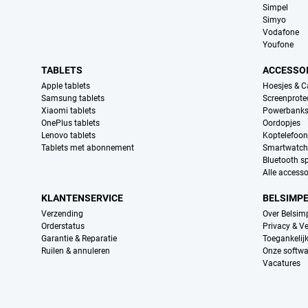
Simpel
Simyo
Vodafone
Youfone
TABLETS
ACCESSO
Apple tablets
Hoesjes & C
Samsung tablets
Screenprote
Xiaomi tablets
Powerbank
OnePlus tablets
Oordopjes
Lenovo tablets
Koptelefoo
Tablets met abonnement
Smartwatch
Bluetooth s
Alle accesso
KLANTENSERVICE
BELSIMP
Verzending
Over Belsim
Orderstatus
Privacy & Ve
Garantie & Reparatie
Toegankelij
Ruilen & annuleren
Onze softwa
Vacatures