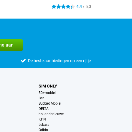
0
4,4
/ 5,0
4.4 sterren
me aan
De beste aanbiedingen op een rijtje
SIM ONLY
50+mobiel
Ben
Budget Mobiel
DELTA
hollandsnieuwe
KPN
Lebara
Odido