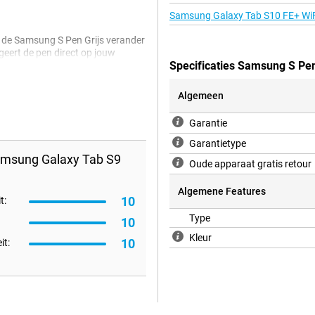
Samsung Galaxy Tab S10 FE+ WiF
Met de Samsung S Pen Grijs verander
ageert de pen direct op jouw
Specificaties Samsung S Pe
le schetsen tot fijne details in je
Algemeen
Garantie
n klik je gewoon vast aan je
rkant van je Samsung Galaxy Tab
Garantietype
eer je ‘m nodig hebt. Dat is niet
amsung Galaxy Tab S9
chtelijk blijft.
Oude apparaat gratis retour
Algemene Features
10
t:
 FE, FE+ en Tab S10 FE en FE+.
Type
10
. Je hoeft niks te installeren of
al je het maximale uit je Samsung-
Kleur
10
it: