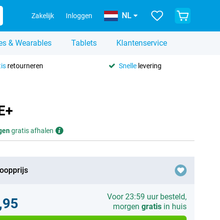
NL
Zakelijk
Inloggen
es & Wearables
Tablets
Klantenservice
is
retourneren
Snelle
levering
E+
gen
gratis afhalen
oopprijs
Voor 23:59 uur besteld,
,95
morgen
gratis
in huis