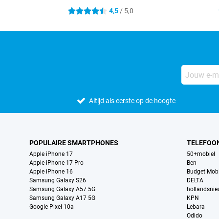
4,5
/ 5,0
4.5 sterren
Altijd als eerste op de hoogte
POPULAIRE SMARTPHONES
TELEFOO
Apple iPhone 17
50+mobiel
Apple iPhone 17 Pro
Ben
Apple iPhone 16
Budget Mobi
Samsung Galaxy S26
DELTA
Samsung Galaxy A57 5G
hollandsni
Samsung Galaxy A17 5G
KPN
Google Pixel 10a
Lebara
Odido