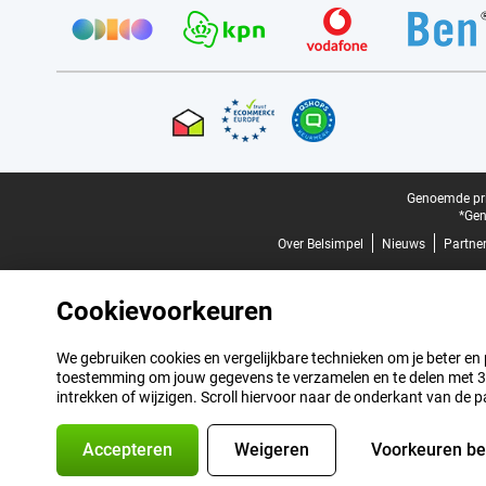
Provider partners
Certificaten, betaalmethoden, bezorgingsdienst partners
Juridische voettekst
Genoemde prij
*Gen
Over Belsimpel
Nieuws
Partne
Cookievoorkeuren
We gebruiken cookies en vergelijkbare technieken om je beter en pe
toestemming om jouw gegevens te verzamelen en te delen met 3 p
intrekken of wijzigen. Scroll hiervoor naar de onderkant van de p
Accepteren
Weigeren
Voorkeuren b