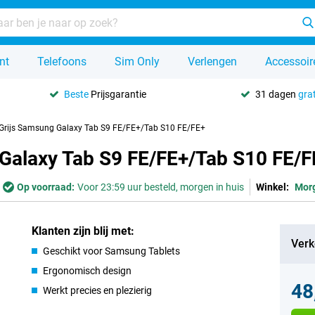
nt
Telefoons
Sim Only
Verlengen
Accessoir
Beste
Prijsgarantie
31 dagen
grat
Grijs Samsung Galaxy Tab S9 FE/FE+/Tab S10 FE/FE+
Galaxy Tab S9 FE/FE+/Tab S10 FE/F
Op voorraad:
Voor 23:59 uur besteld, morgen in huis
Winkel:
Mor
Klanten zijn blij met:
Verk
Geschikt voor Samsung Tablets
Ergonomisch design
48
Werkt precies en plezierig