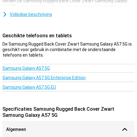
verder! De Samsung Rugged Back Cover Zwart Samsung Galaxy
A57 5G is een mooie beschermcase waarmee jij zorgt dat je
telefoon zo lang mogelijk mee gaat.
Volledige beschrijving
Als jij functionaliteit belangrijker vindt dan looks bij je
telefoonhoesje, dan is deze cover een goede optie. De zijkanten
van je toestel zijn namelijk nóg beter beschermd dankzij de stevige
Geschikte telefoons en tablets
stootrand!
De Samsung Rugged Back Cover Zwart Samsung Galaxy A57 5G is
Een stevig hoesje voor een goede prijs
geschikt voor gebruik in combinatie met de onderstaande
telefoons en tablets.
Doordat het hoesje van kunststof gemaakt is, biedt dit optimale
bescherming voor je toestel. Hier komt nog bij dat kunststof
hoesjes vaak niet zo duur zijn als andere hoesjes.
Samsung Galaxy A57 5G
Samsung Galaxy A57 5G Enterprise Edition
Samsung Galaxy A57 5G EU
Specificaties Samsung Rugged Back Cover Zwart
Samsung Galaxy A57 5G
Algemeen