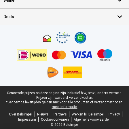
Winkel
Deals
Certificaten, betaalmethoden, bezorgingsdienst partners
Juridische voettekst
Genoemde prijzen op deze pagina zijn inclusief btw, tenzij anders vermeld.
Prijzen zijn exclusief verzendkosten.
*Genoemde levertijden gelden niet voor alle producten of verzendmethoden:
meer informatie.
Over Belsimpel
Nieuws
Partners
Werken bij Belsimpel
Privacy
Impressum
Cookievoorkeuren
Algemene voorwaarden
© 2026 Belsimpel