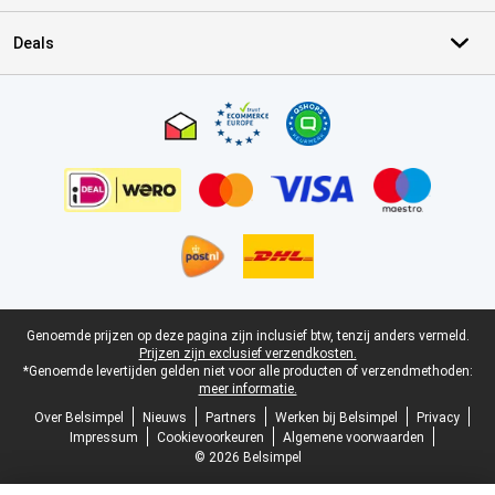
Deals
Certificaten, betaalmethoden, bezorgingsdienst partners
Juridische voettekst
Genoemde prijzen op deze pagina zijn inclusief btw, tenzij anders vermeld.
Prijzen zijn exclusief verzendkosten.
*Genoemde levertijden gelden niet voor alle producten of verzendmethoden:
meer informatie.
Over Belsimpel
Nieuws
Partners
Werken bij Belsimpel
Privacy
Impressum
Cookievoorkeuren
Algemene voorwaarden
© 2026 Belsimpel