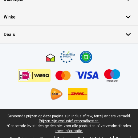
Winkel
Deals
Certificaten, betaalmethoden, bezorgingsdienst partners
Juridische voettekst
Genoemde prijzen op deze pagina zijn inclusief btw, tenzij anders vermeld.
Prijzen zijn exclusief verzendkosten.
*Genoemde levertijden gelden niet voor alle producten of verzendmethoden:
meer informatie.