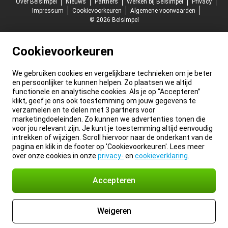
Over Belsimpel
Nieuws
Partners
Werken bij Belsimpel
Privacy
Impressum
Cookievoorkeuren
Algemene voorwaarden
© 2026 Belsimpel
Cookievoorkeuren
We gebruiken cookies en vergelijkbare technieken om je beter
en persoonlijker te kunnen helpen. Zo plaatsen we altijd
functionele en analytische cookies. Als je op “Accepteren”
klikt, geef je ons ook toestemming om jouw gegevens te
verzamelen en te delen met 3 partners voor
marketingdoeleinden. Zo kunnen we advertenties tonen die
voor jou relevant zijn. Je kunt je toestemming altijd eenvoudig
intrekken of wijzigen. Scroll hiervoor naar de onderkant van de
pagina en klik in de footer op 'Cookievoorkeuren'. Lees meer
over onze cookies in onze
privacy-
en
cookieverklaring
.
Accepteren
Weigeren