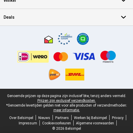
Winkel
Deals
Certificaten, betaalmethoden, bezorgingsdienst partners
Juridische voettekst
Genoemde prijzen op deze pagina zijn inclusief btw, tenzij anders vermeld.
Prijzen zijn exclusief verzendkosten.
*Genoemde levertijden gelden niet voor alle producten of verzendmethoden:
meer informatie.
Over Belsimpel
Nieuws
Partners
Werken bij Belsimpel
Privacy
Impressum
Cookievoorkeuren
Algemene voorwaarden
© 2026 Belsimpel