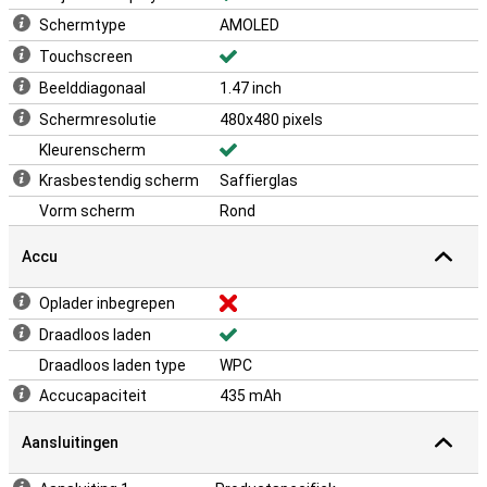
Schermtype
AMOLED
Touchscreen
Beelddiagonaal
1.47 inch
Schermresolutie
480x480 pixels
Kleurenscherm
Krasbestendig scherm
Saffierglas
Vorm scherm
Rond
Accu
Oplader inbegrepen
Draadloos laden
Draadloos laden type
WPC
Accucapaciteit
435 mAh
Aansluitingen