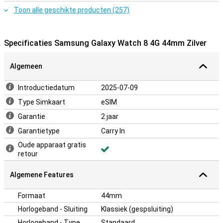
is jouw Galaxy Watch echt een verlengstuk van je Samsung-
Toon alle geschikte producten (257)
ecosysteem.
Specificaties Samsung Galaxy Watch 8 4G 44mm Zilver
Algemeen
Introductiedatum
2025-07-09
Type Simkaart
eSIM
Garantie
2 jaar
Garantietype
Carry In
Oude apparaat gratis
retour
Algemene Features
Formaat
44mm
Horlogeband - Sluiting
Klassiek (gespsluiting)
Horlogeband - Type
Standaard