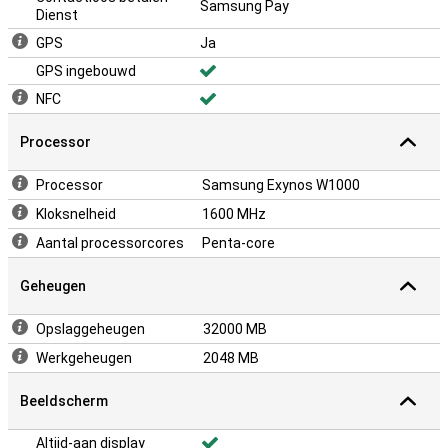
Samsung Pay
Dienst
GPS
Ja
GPS ingebouwd
NFC
Processor
Processor
Samsung Exynos W1000
Kloksnelheid
1600 MHz
Aantal processorcores
Penta-core
Geheugen
Opslaggeheugen
32000 MB
Werkgeheugen
2048 MB
Beeldscherm
Altijd-aan display