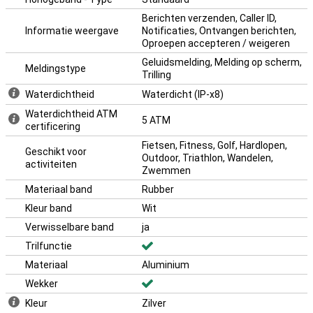
Berichten verzenden, Caller ID,
Informatie weergave
Notificaties, Ontvangen berichten,
Oproepen accepteren / weigeren
Geluidsmelding, Melding op scherm,
Meldingstype
Trilling
Waterdichtheid
Waterdicht (IP-x8)
Waterdichtheid ATM
5 ATM
certificering
Fietsen, Fitness, Golf, Hardlopen,
Geschikt voor
Outdoor, Triathlon, Wandelen,
activiteiten
Zwemmen
Materiaal band
Rubber
Kleur band
Wit
Verwisselbare band
ja
Trilfunctie
Materiaal
Aluminium
Wekker
Kleur
Zilver