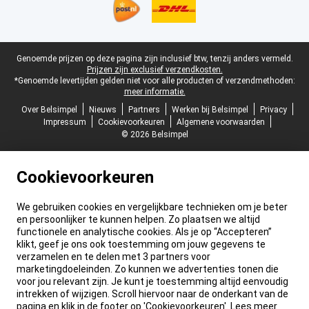
Juridische voettekst
Genoemde prijzen op deze pagina zijn inclusief btw, tenzij anders vermeld.
Prijzen zijn exclusief verzendkosten.
*Genoemde levertijden gelden niet voor alle producten of verzendmethoden:
meer informatie.
Over Belsimpel
Nieuws
Partners
Werken bij Belsimpel
Privacy
Impressum
Cookievoorkeuren
Algemene voorwaarden
© 2026 Belsimpel
Cookievoorkeuren
We gebruiken cookies en vergelijkbare technieken om je beter
en persoonlijker te kunnen helpen. Zo plaatsen we altijd
functionele en analytische cookies. Als je op “Accepteren”
klikt, geef je ons ook toestemming om jouw gegevens te
verzamelen en te delen met 3 partners voor
marketingdoeleinden. Zo kunnen we advertenties tonen die
voor jou relevant zijn. Je kunt je toestemming altijd eenvoudig
intrekken of wijzigen. Scroll hiervoor naar de onderkant van de
pagina en klik in de footer op 'Cookievoorkeuren'. Lees meer