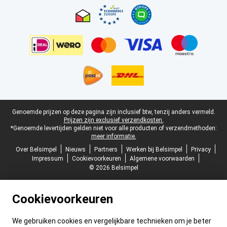
Juridische voettekst
Genoemde prijzen op deze pagina zijn inclusief btw, tenzij anders vermeld.
Prijzen zijn exclusief verzendkosten.
*Genoemde levertijden gelden niet voor alle producten of verzendmethoden:
meer informatie.
Over Belsimpel
Nieuws
Partners
Werken bij Belsimpel
Privacy
Impressum
Cookievoorkeuren
Algemene voorwaarden
© 2026 Belsimpel
Cookievoorkeuren
We gebruiken cookies en vergelijkbare technieken om je beter