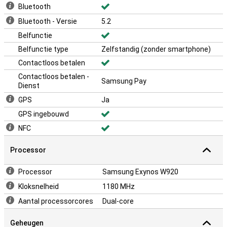
Bluetooth
Bluetooth - Versie
5.2
Belfunctie
Belfunctie type
Zelfstandig (zonder smartphone)
Contactloos betalen
Contactloos betalen -
Samsung Pay
Dienst
GPS
Ja
GPS ingebouwd
NFC
Processor
Processor
Samsung Exynos W920
Kloksnelheid
1180 MHz
Aantal processorcores
Dual-core
Geheugen