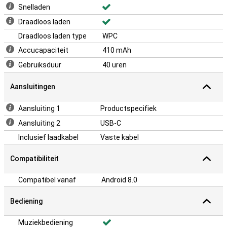
Snelladen
Draadloos laden
Draadloos laden type
WPC
Accucapaciteit
410 mAh
Gebruiksduur
40 uren
Aansluitingen
Aansluiting 1
Productspecifiek
Aansluiting 2
USB-C
Inclusief laadkabel
Vaste kabel
Compatibiliteit
Compatibel vanaf
Android 8.0
Bediening
Muziekbediening