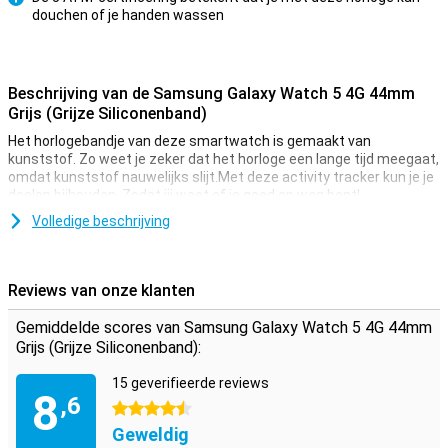
douchen of je handen wassen
Pluspunt
Beschrijving van de Samsung Galaxy Watch 5 4G 44mm
Grijs (Grijze Siliconenband)
Het horlogebandje van deze smartwatch is gemaakt van
kunststof. Zo weet je zeker dat het horloge een lange tijd meegaat,
omdat kunststof nauwelijks slijt.Met deze activity tracker kun je je
doelen bijhouden. Zodat jij weet of je goed op weg bent!
Volledige beschrijving
Zwart is zwart
Deze smartwatch beschikt over een OLED-scherm waardoor zwart
ook daadwerkelijk zwart is. Deze pixels worden uitgeschakeld wat
Reviews van onze klanten
ervoor zorgt dat je batterij langer meegaat. In een slim horloge is
dat superslim.Deze luxe smartwatch heeft een klok die vervaardigd
Gemiddelde scores van Samsung Galaxy Watch 5 4G 44mm
is uit aluminium. Dit materiaal is stevig en licht, en ook ziet het er
Grijs (Grijze Siliconenband):
nog eens mooi uit!Deze Samsung Galaxy Watch 5 4G 44mm Grijs
heeft een handige functionaliteit, namelijk dat deze over een
15 geverifieerde reviews
ingebouwde calorieënteller beschikt. Zo blijf je altijd op de hoogte
8
,6
van jouw gezondheid.
4.5 sterren
Geweldig
Mis niks dankzij de notificaties op je horloge