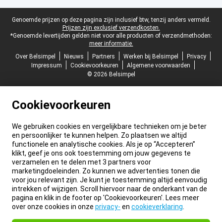
Juridische voettekst
Genoemde prijzen op deze pagina zijn inclusief btw, tenzij anders vermeld.
Prijzen zijn exclusief verzendkosten.
*Genoemde levertijden gelden niet voor alle producten of verzendmethoden:
meer informatie.
Over Belsimpel
Nieuws
Partners
Werken bij Belsimpel
Privacy
Impressum
Cookievoorkeuren
Algemene voorwaarden
© 2026 Belsimpel
Cookievoorkeuren
We gebruiken cookies en vergelijkbare technieken om je beter
en persoonlijker te kunnen helpen. Zo plaatsen we altijd
functionele en analytische cookies. Als je op “Accepteren”
klikt, geef je ons ook toestemming om jouw gegevens te
verzamelen en te delen met 3 partners voor
marketingdoeleinden. Zo kunnen we advertenties tonen die
voor jou relevant zijn. Je kunt je toestemming altijd eenvoudig
intrekken of wijzigen. Scroll hiervoor naar de onderkant van de
pagina en klik in de footer op 'Cookievoorkeuren'. Lees meer
over onze cookies in onze
privacy-
en
cookieverklaring
.