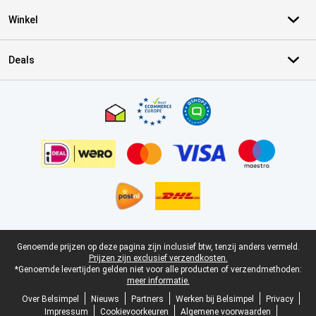
Winkel
Deals
Certificaten, betaalmethoden, bezorgingsdienst partners
Juridische voettekst
Genoemde prijzen op deze pagina zijn inclusief btw, tenzij anders vermeld.
Prijzen zijn exclusief verzendkosten.
*Genoemde levertijden gelden niet voor alle producten of verzendmethoden:
meer informatie.
Over Belsimpel
Nieuws
Partners
Werken bij Belsimpel
Privacy
Impressum
Cookievoorkeuren
Algemene voorwaarden