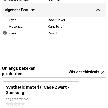
er stijlvol uit en voelt hij betrouwbaar beschermd aan.
Algemene Features
Type
Back Cover
Materiaal
Kunststof
Kleur
Zwart
Onlangs bekeken
Wis geschiedenis
producten
Synthetic material Case Zwart -
Samsung
Nog geen reviews
0 sterren