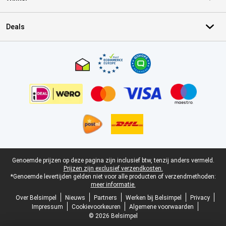
Deals
Certificaten, betaalmethoden, bezorgingsdienst partners
Juridische voettekst
Genoemde prijzen op deze pagina zijn inclusief btw, tenzij anders vermeld.
Prijzen zijn exclusief verzendkosten.
*Genoemde levertijden gelden niet voor alle producten of verzendmethoden:
meer informatie.
Over Belsimpel
Nieuws
Partners
Werken bij Belsimpel
Privacy
Impressum
Cookievoorkeuren
Algemene voorwaarden
© 2026 Belsimpel