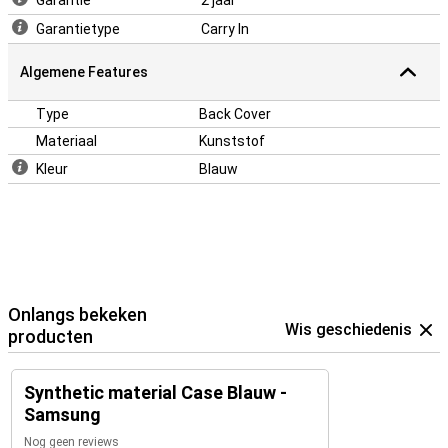
Garantie
2 jaar
voelt hij betrouwbaar beschermd aan.
Garantietype
Carry In
Algemene Features
Type
Back Cover
Materiaal
Kunststof
Kleur
Blauw
Onlangs bekeken
Wis geschiedenis
producten
Synthetic material Case Blauw -
Samsung
Nog geen reviews