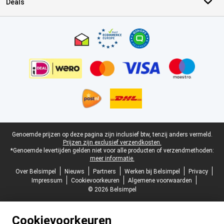
Deals
Certificaten, betaalmethoden, bezorgingsdienst partners
Juridische voettekst
Genoemde prijzen op deze pagina zijn inclusief btw, tenzij anders vermeld.
Prijzen zijn exclusief verzendkosten.
*Genoemde levertijden gelden niet voor alle producten of verzendmethoden:
meer informatie.
Over Belsimpel
Nieuws
Partners
Werken bij Belsimpel
Privacy
Impressum
Cookievoorkeuren
Algemene voorwaarden
© 2026 Belsimpel
Cookievoorkeuren