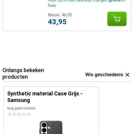
Voor 23:59 uur besteld, morgen
gratis
in
huis
Nieuw:
46,95
43,95
Onlangs bekeken
Wis geschiedenis
producten
Synthetic material Case Grijs -
Samsung
Nog geen reviews
0 sterren