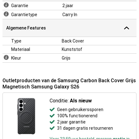
voor een mooie uitstraling. Zo ziet je smartphone er stijlvol uit en
Garantie
2 jaar
voelt hij betrouwbaar beschermd aan.
Garantietype
Carry In
Algemene Features
Type
Back Cover
Materiaal
Kunststof
Kleur
Grijs
Outletproducten van de Samsung Carbon Back Cover Grijs
Magnetisch Samsung Galaxy S26
Conditie:
Als nieuw
Geen gebruikerssporen
100% functionerend
2 jaar garantie
31 dagen gratis retourneren