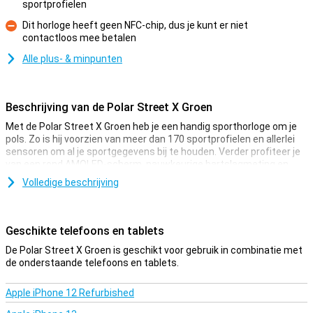
sportprofielen
Pluspunt
Dit horloge heeft geen NFC-chip, dus je kunt er niet
contactloos mee betalen
Minpunt
Alle plus- & minpunten
Beschrijving van de Polar Street X Groen
Met de Polar Street X Groen heb je een handig sporthorloge om je
pols. Zo is hij voorzien van meer dan 170 sportprofielen en allerlei
sensoren om al je sportgegevens bij te houden. Verder profiteer je
van een rond AMOLED-scherm, nauwkeurige hartslagmeting en
GPS. Via de gratis Polar Flow app zie je al je gegevens en worden die
Volledige beschrijving
omgezet naar waardevolle inzichten. Ook handig: een ingebouwde
zaklamp en slimme functies zoals meldingen en muziekbediening!
Geschikte telefoons en tablets
Gemaakt voor intensief gebruik
De Polar Street X Groen is schokbestendig en voldoet aan de
De Polar Street X Groen is geschikt voor gebruik in combinatie met
militaire MIL-STD 810H-standaard. Daardoor kan hij tegen een
de onderstaande telefoons en tablets.
stootje! Dankzij de WR50-waterbestendigheid gebruik je hem ook
zonder problemen tijdens het zwemmen. Het lichte ontwerp zorgt
Apple iPhone 12 Refurbished
ervoor dat je hem de hele dag comfortabel draagt. Met een gewicht
van slechts 48 gram merk je nauwelijks dat je hem om hebt, terwijl