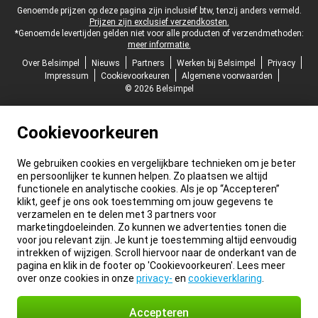
Juridische voettekst
Genoemde prijzen op deze pagina zijn inclusief btw, tenzij anders vermeld.
Prijzen zijn exclusief verzendkosten.
*Genoemde levertijden gelden niet voor alle producten of verzendmethoden:
meer informatie.
Over Belsimpel
Nieuws
Partners
Werken bij Belsimpel
Privacy
Impressum
Cookievoorkeuren
Algemene voorwaarden
© 2026 Belsimpel
Cookievoorkeuren
We gebruiken cookies en vergelijkbare technieken om je beter
en persoonlijker te kunnen helpen. Zo plaatsen we altijd
functionele en analytische cookies. Als je op “Accepteren”
klikt, geef je ons ook toestemming om jouw gegevens te
verzamelen en te delen met 3 partners voor
marketingdoeleinden. Zo kunnen we advertenties tonen die
voor jou relevant zijn. Je kunt je toestemming altijd eenvoudig
intrekken of wijzigen. Scroll hiervoor naar de onderkant van de
pagina en klik in de footer op 'Cookievoorkeuren'. Lees meer
over onze cookies in onze
privacy-
en
cookieverklaring
.
Accepteren