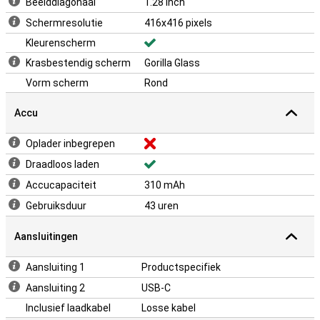
Beelddiagonaal
1.28 inch
Schermresolutie
416x416 pixels
Kleurenscherm
Krasbestendig scherm
Gorilla Glass
Vorm scherm
Rond
Accu
Oplader inbegrepen
Draadloos laden
Accucapaciteit
310 mAh
Gebruiksduur
43 uren
Aansluitingen
Aansluiting 1
Productspecifiek
Aansluiting 2
USB-C
Inclusief laadkabel
Losse kabel