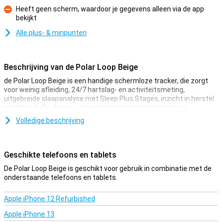
Heeft geen scherm, waardoor je gegevens alleen via de app
bekijkt
Minpunt
Alle plus- & minpunten
Beschrijving van de Polar Loop Beige
de Polar Loop Beige is een handige schermloze tracker, die zorgt
voor weinig afleiding, 24/7 hartslag- en activiteitsmeting,
uitgebreide slaapanalyse met Sleep Plus Stages, inzicht in herstel
met Nightly Recharge, automatische trainingsdetectie en
koppeling met de Polar Flow-app. Met de Polar Loop Beige werk je
Volledige beschrijving
elke dag aan een gezondere levensstijl. Deze lichte fitnessband
meet je beweging, slaap en training terwijl jij gewoon je dag leeft. Je
krijgt duidelijke inzichten zonder dat je constant op een scherm
hoeft te kijken. Zo focus jij op bewegen, herstellen en beter slapen.
Geschikte telefoons en tablets
De Polar Loop Beige is geschikt voor gebruik in combinatie met de
Altijd inzicht in je activiteit
onderstaande telefoons en tablets.
De Polar Loop Beige houdt je activiteit de hele dag bij. Dankzij 24/7
activiteitsmeting zie je precies hoeveel je beweegt en hoe actief je
Apple iPhone 12 Refurbished
bent geweest. De ingebouwde stappenteller registreert elke stap
en helpt je jouw dagelijkse activiteitsdoel te halen. Zit je te lang stil?
Apple iPhone 13
Dan krijg je een inactiviteitswaarschuwing. Zo word je op tijd