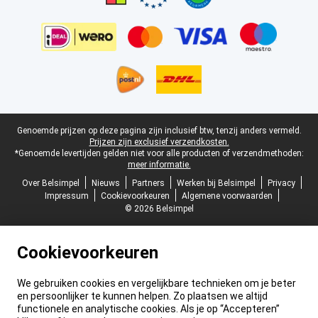
Juridische voettekst
Genoemde prijzen op deze pagina zijn inclusief btw, tenzij anders vermeld.
Prijzen zijn exclusief verzendkosten.
*Genoemde levertijden gelden niet voor alle producten of verzendmethoden:
meer informatie.
Over Belsimpel
Nieuws
Partners
Werken bij Belsimpel
Privacy
Impressum
Cookievoorkeuren
Algemene voorwaarden
© 2026 Belsimpel
Cookievoorkeuren
We gebruiken cookies en vergelijkbare technieken om je beter
en persoonlijker te kunnen helpen. Zo plaatsen we altijd
functionele en analytische cookies. Als je op “Accepteren”