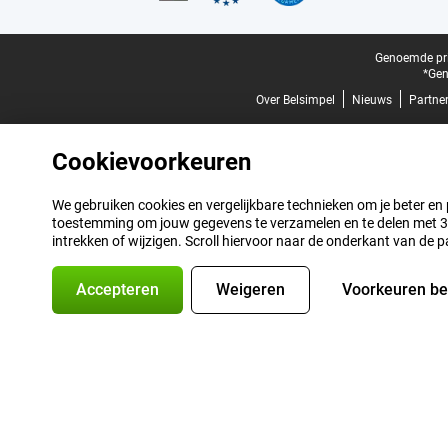
Juridische voettekst
Genoemde prij
*Gen
Over Belsimpel
Nieuws
Partne
Cookievoorkeuren
We gebruiken cookies en vergelijkbare technieken om je beter en pe
toestemming om jouw gegevens te verzamelen en te delen met 3 p
intrekken of wijzigen. Scroll hiervoor naar de onderkant van de p
Accepteren
Weigeren
Voorkeuren b