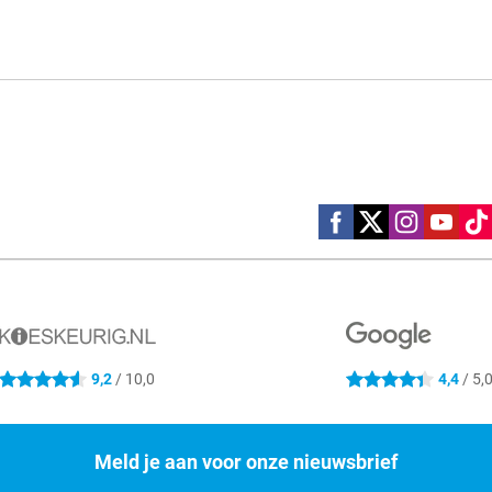
Social media
9,2
/ 10,0
4,4
/ 5,
4.6 sterren
4.4 sterren
Meld je aan voor onze nieuwsbrief