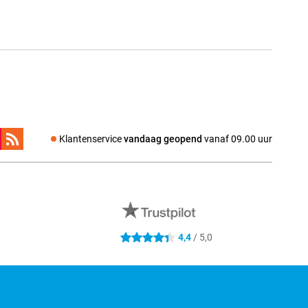
Klantenservice
vandaag geopend
vanaf 09.00 uur
0
4,4
/ 5,0
4.4 sterren