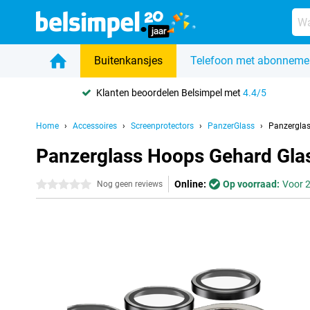
Buitenkansjes
Telefoon met abonneme
Klanten beoordelen Belsimpel met
4.4/5
Home
Accessoires
Screenprotectors
PanzerGlass
Panzergla
Panzerglass Hoops Gehard Gla
Online:
Op voorraad:
Voor 2
0 sterren
Nog geen reviews