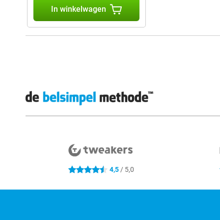
In winkelwagen
Externe winkelbeoordelingen
4,5
/ 5,0
4.5 sterren