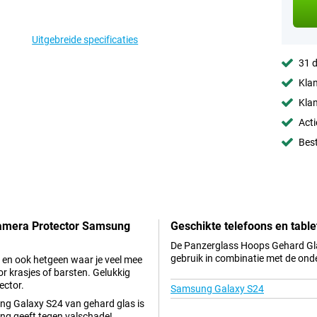
Uitgebreide specificaties
31 d
Klan
Klan
Acti
Best
Camera Protector Samsung
Geschikte telefoons en table
De Panzerglass Hoops Gehard Gl
gebruik in combinatie met de ond
n en ook hetgeen waar je veel mee
r krasjes of barsten. Gelukkig
ector.
Samsung Galaxy S24
g Galaxy S24 van gehard glas is
ng geeft tegen valschade!