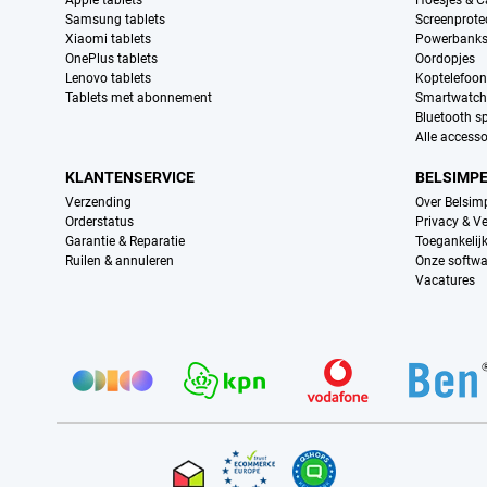
Apple tablets
Hoesjes & C
Samsung tablets
Screenprote
Xiaomi tablets
Powerbank
OnePlus tablets
Oordopjes
Lenovo tablets
Koptelefoo
Tablets met abonnement
Smartwatch
Bluetooth s
Alle accesso
KLANTENSERVICE
BELSIMP
Verzending
Over Belsim
Orderstatus
Privacy & Ve
Garantie & Reparatie
Toegankelij
Ruilen & annuleren
Onze softwa
Vacatures
Provider partners
Certificaten, betaalmethoden, bezorgingsdienst partners