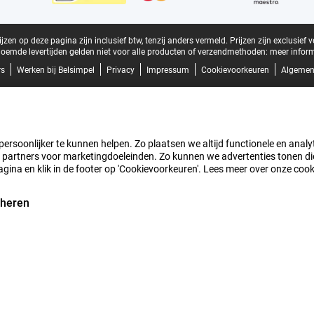
zen op deze pagina zijn inclusief btw, tenzij anders vermeld.
Prijzen zijn exclusief 
oemde levertijden gelden niet voor alle producten of verzendmethoden:
meer inform
rs
Werken bij Belsimpel
Privacy
Impressum
Cookievoorkeuren
Algemen
rsoonlijker te kunnen helpen. Zo plaatsen we altijd functionele en analyti
artners voor marketingdoeleinden. Zo kunnen we advertenties tonen die v
agina en klik in de footer op 'Cookievoorkeuren'. Lees meer over onze coo
eheren