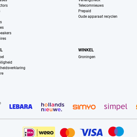
ases
Verlengcheck
ctors
Telecomnieuws
s
Prepaid
Oude apparaat recyclen
ns
es
peakers
ires
EL
WINKEL
pel
Groningen
iligheid
kheidsverklaring
re