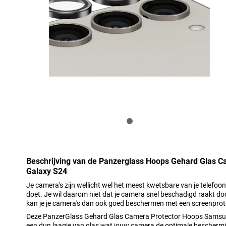
Beschrijving van de Panzerglass Hoops Gehard Glas 
Galaxy S24
Je camera's zijn wellicht wel het meest kwetsbare van je telefoo
doet. Je wil daarom niet dat je camera snel beschadigd raakt doo
kan je je camera's dan ook goed beschermen met een screenprot
Deze PanzerGlass Gehard Glas Camera Protector Hoops Samsun
een dun laagje van glas wat jouw camera de optimale beschermi