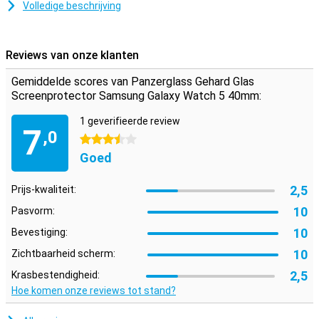
Volledige beschrijving
Directe bescherming van jouw display door deze dunne
screenprotector
Door het dunne maar toch stevige laagje van deze screenprotector
Reviews van onze klanten
is dit de perfecte oplossing als je jouw goed wil beschermen maar
je jouw smartwatch tegelijkertijd goed wil blijven bedienen. Ook is
Gemiddelde scores van Panzerglass Gehard Glas
de screenprotector nauwelijks zichtbaar door het ontwerp en het
Screenprotector Samsung Galaxy Watch 5 40mm:
dunne laagje van de screenprotector.
1 geverifieerde review
7
,0
3.5 sterren
Goed
2,5
Prijs-kwaliteit:
10
Pasvorm:
10
Bevestiging:
10
Zichtbaarheid scherm:
2,5
Krasbestendigheid:
Hoe komen onze reviews tot stand?