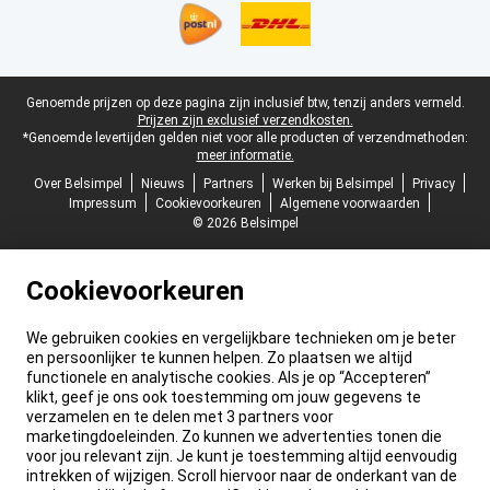
Juridische voettekst
Genoemde prijzen op deze pagina zijn inclusief btw, tenzij anders vermeld.
Prijzen zijn exclusief verzendkosten.
*Genoemde levertijden gelden niet voor alle producten of verzendmethoden:
meer informatie.
Over Belsimpel
Nieuws
Partners
Werken bij Belsimpel
Privacy
Impressum
Cookievoorkeuren
Algemene voorwaarden
© 2026 Belsimpel
Cookievoorkeuren
We gebruiken cookies en vergelijkbare technieken om je beter
en persoonlijker te kunnen helpen. Zo plaatsen we altijd
functionele en analytische cookies. Als je op “Accepteren”
klikt, geef je ons ook toestemming om jouw gegevens te
verzamelen en te delen met 3 partners voor
marketingdoeleinden. Zo kunnen we advertenties tonen die
voor jou relevant zijn. Je kunt je toestemming altijd eenvoudig
intrekken of wijzigen. Scroll hiervoor naar de onderkant van de