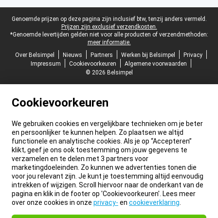
Juridische voettekst
Genoemde prijzen op deze pagina zijn inclusief btw, tenzij anders vermeld.
Prijzen zijn exclusief verzendkosten.
*Genoemde levertijden gelden niet voor alle producten of verzendmethoden:
meer informatie.
Over Belsimpel
Nieuws
Partners
Werken bij Belsimpel
Privacy
Impressum
Cookievoorkeuren
Algemene voorwaarden
© 2026 Belsimpel
Cookievoorkeuren
We gebruiken cookies en vergelijkbare technieken om je beter
en persoonlijker te kunnen helpen. Zo plaatsen we altijd
functionele en analytische cookies. Als je op “Accepteren”
klikt, geef je ons ook toestemming om jouw gegevens te
verzamelen en te delen met 3 partners voor
marketingdoeleinden. Zo kunnen we advertenties tonen die
voor jou relevant zijn. Je kunt je toestemming altijd eenvoudig
intrekken of wijzigen. Scroll hiervoor naar de onderkant van de
pagina en klik in de footer op 'Cookievoorkeuren'. Lees meer
over onze cookies in onze
privacy-
en
cookieverklaring
.