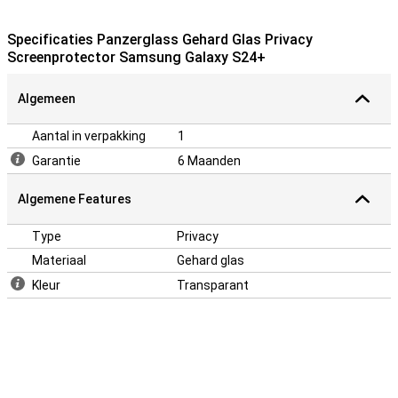
krassen als je je telefoon per ongeluk een keer laat vallen. Dankzij
de veegvrije coating met antibacteriele werking zijn
Specificaties Panzerglass Gehard Glas Privacy
vingerafdrukken op je screenprotector een stuk minder te zien.
Screenprotector Samsung Galaxy S24+
Algemeen
Aantal in verpakking
1
Garantie
6 Maanden
Algemene Features
Type
Privacy
Materiaal
Gehard glas
Kleur
Transparant