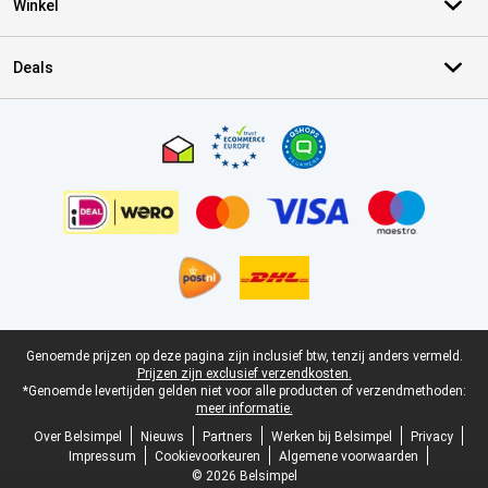
Winkel
Deals
Certificaten, betaalmethoden, bezorgingsdienst partners
Juridische voettekst
Genoemde prijzen op deze pagina zijn inclusief btw, tenzij anders vermeld.
Prijzen zijn exclusief verzendkosten.
*Genoemde levertijden gelden niet voor alle producten of verzendmethoden:
meer informatie.
Over Belsimpel
Nieuws
Partners
Werken bij Belsimpel
Privacy
Impressum
Cookievoorkeuren
Algemene voorwaarden
© 2026 Belsimpel