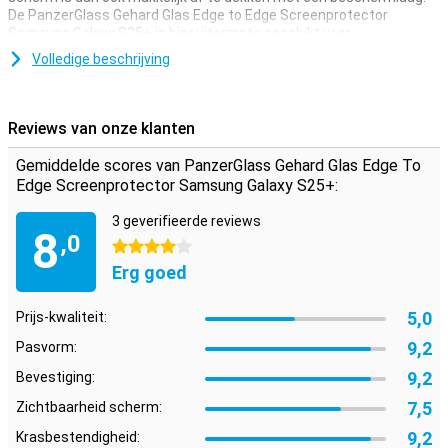
De PanzerGlass Gehard Glas Edge to Edge Screenprotector
Samsung Galaxy S25+ is hier uitermate geschikt voor.
Zoek je de beste bescherming voor het display van je Samsung
Volledige beschrijving
Galaxy S25+? Kies dan voor een glazen-screenprotector. Glas is
natuurlijk sterker dan plastic en biedt niet alleen bescherming
tegen krassen maar ook tegen barsten. Daarom is een glazen-
Reviews van onze klanten
screenprotector over het algemeen ook duurder dan een plastic-
screenprotector.
Gemiddelde scores van PanzerGlass Gehard Glas Edge To
Edge Screenprotector Samsung Galaxy S25+:
Alles afgedekt
Met een scherm waarbij de randen licht afbuigen, is een edge-to-
3 geverifieerde reviews
8
edge screenprotector een ideale oplossing om de complete
,0
4 sterren
voorkant af te dekken. Zo is de voorkant van je toestel compleet
beschermd.
Erg goed
5,0
Prijs-kwaliteit:
9,2
Pasvorm:
9,2
Bevestiging:
7,5
Zichtbaarheid scherm:
9,2
Krasbestendigheid: