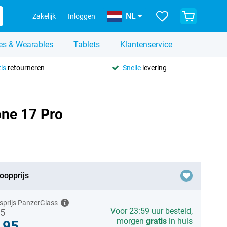
NL
Zakelijk
Inloggen
es & Wearables
Tablets
Klantenservice
is
retourneren
Snelle
levering
one 17 Pro
oopprijs
sprijs PanzerGlass
Voor 23:59 uur besteld,
95
morgen
gratis
in huis
,95