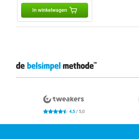
In winkelwagen
Externe winkelbeoordelingen
4,5
/ 5,0
4.5 sterren