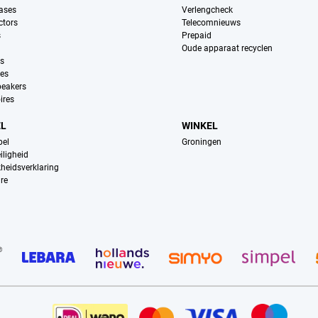
ases
Verlengcheck
ctors
Telecomnieuws
s
Prepaid
Oude apparaat recyclen
ns
es
peakers
ires
EL
WINKEL
pel
Groningen
iligheid
kheidsverklaring
re