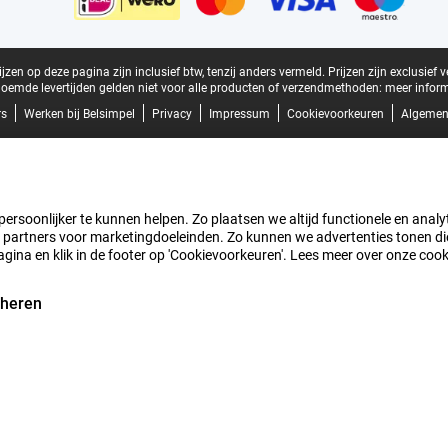
zen op deze pagina zijn inclusief btw, tenzij anders vermeld.
Prijzen zijn exclusief 
oemde levertijden gelden niet voor alle producten of verzendmethoden:
meer inform
rs
Werken bij Belsimpel
Privacy
Impressum
Cookievoorkeuren
Algemen
rsoonlijker te kunnen helpen. Zo plaatsen we altijd functionele en analyti
artners voor marketingdoeleinden. Zo kunnen we advertenties tonen die v
agina en klik in de footer op 'Cookievoorkeuren'. Lees meer over onze coo
eheren