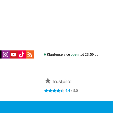
edia
Klantenservice
open
tot 23.59 uur
0
4,4
/ 5,0
4.4 sterren