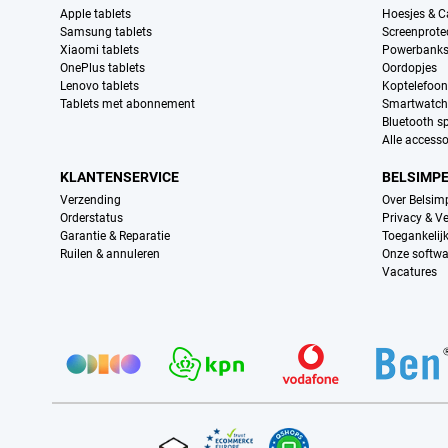
Apple tablets
Hoesjes & C
Samsung tablets
Screenprote
Xiaomi tablets
Powerbank
OnePlus tablets
Oordopjes
Lenovo tablets
Koptelefoo
Tablets met abonnement
Smartwatch
Bluetooth s
Alle accesso
KLANTENSERVICE
BELSIMP
Verzending
Over Belsim
Orderstatus
Privacy & Ve
Garantie & Reparatie
Toegankelij
Ruilen & annuleren
Onze softwa
Vacatures
Provider partners
Certificaten, betaalmethoden, bezorgingsdienst partners