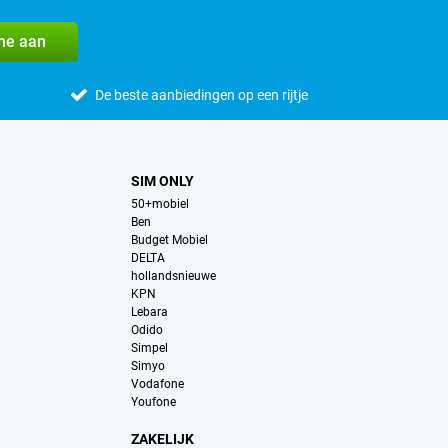
me aan
De beste aanbiedingen op een rijtje
SIM ONLY
50+mobiel
Ben
Budget Mobiel
DELTA
hollandsnieuwe
KPN
Lebara
Odido
Simpel
Simyo
Vodafone
Youfone
ZAKELIJK