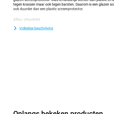
tegen krassen maar ook tegen barsten. Daarom is een glazen sc
ook duurder dan een plastic screenprotector.
Alles afgedekt
Deze screenprotector sluit naadloos aan op het vlakke scherm v
Volledige beschrijving
edge-to-edge ontwerp wordt de volledige voorkant beschermd, va
dat je toestel optimaal beveiligd is tegen krassen en stoten.
Onlangs bekeken producten