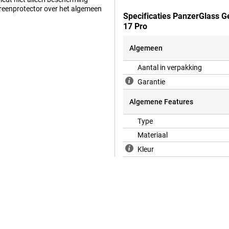
reenprotector over het algemeen
Specificaties PanzerGlass G
17 Pro
Algemeen
an de iPhone 17 Pro. Dankzij het
n rand tot rand. Zo weet je zeker
Aantal in verpakking
Garantie
Algemene Features
Type
Materiaal
Kleur