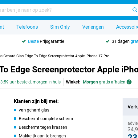
nt
Telefoons
Sim Only
Verlengen
Accessoir
Beste
Prijsgarantie
31 dagen
grat
s Gehard Glas Edge To Edge Screenprotector Apple iPhone 17 Pro
To Edge Screenprotector Apple iPh
3:59 uur besteld, morgen in huis
Winkel:
Morgen
gratis afhalen
Klanten zijn blij met:
Verk
van gehard glas
Beschermt complete scherm
advie
Beschermt tegen krassen
34,
23
Makkelijk aan te brengen