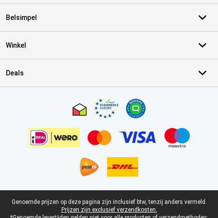
Belsimpel
Winkel
Deals
Certificaten, betaalmethoden, bezorgingsdienst partners
Juridische voettekst
Genoemde prijzen op deze pagina zijn inclusief btw, tenzij anders vermeld.
Prijzen zijn exclusief verzendkosten.
*Genoemde levertijden gelden niet voor alle producten of verzendmethoden: