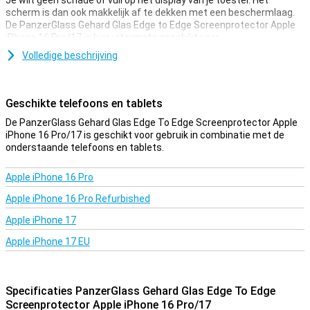
Je wilt geen schade of vuil op het display van je toestel. Het
scherm is dan ook makkelijk af te dekken met een beschermlaag.
De PanzerGlass Gehard Glas Edge to Edge Screenprotector Apple
iPhone 16 Pro/17 is hier uitermate geschikt voor.
Zoek je de beste bescherming voor het display van je Apple iPhone
Volledige beschrijving
16 Pro/17? Kies dan voor een glazen screenprotector. Glas is
natuurlijk sterker dan plastic en biedt niet alleen bescherming
tegen krassen maar ook tegen barsten. Daarom is een glazen
Geschikte telefoons en tablets
screenprotector over het algemeen ook duurder dan een plastic
screenprotector.
De PanzerGlass Gehard Glas Edge To Edge Screenprotector Apple
iPhone 16 Pro/17 is geschikt voor gebruik in combinatie met de
Alles afgedekt
onderstaande telefoons en tablets.
Deze screenprotector sluit naadloos aan op het vlakke scherm van
de iPhone 16 Pro/17. Dankzij het edge-to-edge ontwerp wordt de
Apple iPhone 16 Pro
volledige voorkant beschermd, van rand tot rand. Zo weet je zeker
Apple iPhone 16 Pro Refurbished
dat je toestel optimaal beveiligd is tegen krassen en stoten.
Apple iPhone 17
Apple iPhone 17 EU
Specificaties PanzerGlass Gehard Glas Edge To Edge
Screenprotector Apple iPhone 16 Pro/17