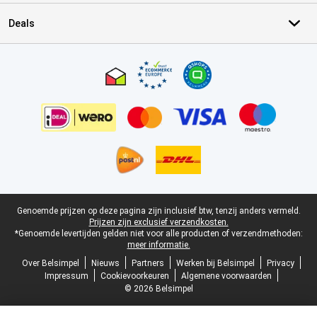
Deals
Certificaten, betaalmethoden, bezorgingsdienst partners
Juridische voettekst
Genoemde prijzen op deze pagina zijn inclusief btw, tenzij anders vermeld.
Prijzen zijn exclusief verzendkosten.
*Genoemde levertijden gelden niet voor alle producten of verzendmethoden:
meer informatie.
Over Belsimpel
Nieuws
Partners
Werken bij Belsimpel
Privacy
Impressum
Cookievoorkeuren
Algemene voorwaarden
© 2026 Belsimpel