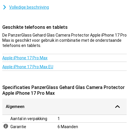
screenprotector.
Volledige beschrijving
Deze PanzerGlass Gehard Glas Camera Protector Apple iPhone 17
Pro Max van Gehard glas is een dun laagje van glas wat jouw
camera de optimale bescherming geeft tegen valschade!
Geschikte telefoons en tablets
Daarnaast is het glazen plaatje bijna niet te zien.
De PanzerGlass Gehard Glas Camera Protector Apple iPhone 17 Pro
Max is geschikt voor gebruik in combinatie met de onderstaande
telefoons en tablets.
Apple iPhone 17 Pro Max
Apple iPhone 17 Pro Max EU
Specificaties PanzerGlass Gehard Glas Camera Protector
Apple iPhone 17 Pro Max
Algemeen
Aantal in verpakking
1
Garantie
6 Maanden