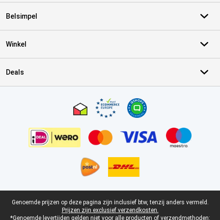
Belsimpel
Winkel
Deals
Certificaten, betaalmethoden, bezorgingsdienst partners
Juridische voettekst
Genoemde prijzen op deze pagina zijn inclusief btw, tenzij anders vermeld.
Prijzen zijn exclusief verzendkosten.
*Genoemde levertijden gelden niet voor alle producten of verzendmethoden: