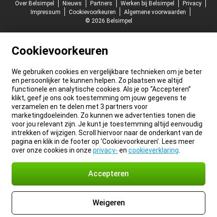
Over Belsimpel
Nieuws
Partners
Werken bij Belsimpel
Privacy
Impressum
Cookievoorkeuren
Algemene voorwaarden
© 2026 Belsimpel
Cookievoorkeuren
We gebruiken cookies en vergelijkbare technieken om je beter
en persoonlijker te kunnen helpen. Zo plaatsen we altijd
functionele en analytische cookies. Als je op “Accepteren”
klikt, geef je ons ook toestemming om jouw gegevens te
verzamelen en te delen met 3 partners voor
marketingdoeleinden. Zo kunnen we advertenties tonen die
voor jou relevant zijn. Je kunt je toestemming altijd eenvoudig
intrekken of wijzigen. Scroll hiervoor naar de onderkant van de
pagina en klik in de footer op 'Cookievoorkeuren'. Lees meer
over onze cookies in onze
privacy-
en
cookieverklaring
.
Accepteren
Weigeren