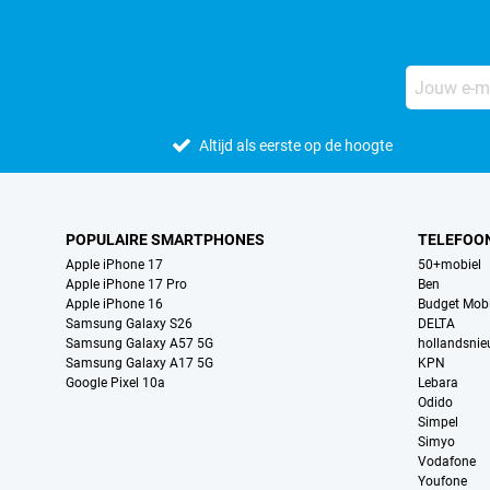
Altijd als eerste op de hoogte
POPULAIRE SMARTPHONES
TELEFOO
Apple iPhone 17
50+mobiel
Apple iPhone 17 Pro
Ben
Apple iPhone 16
Budget Mobi
Samsung Galaxy S26
DELTA
Samsung Galaxy A57 5G
hollandsni
Samsung Galaxy A17 5G
KPN
Google Pixel 10a
Lebara
Odido
Simpel
Simyo
Vodafone
Youfone