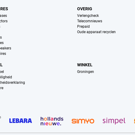
IRES
OVERIG
ases
Verlengcheck
ctors
Telecomnieuws
s
Prepaid
Oude apparaat recyclen
ns
es
peakers
ires
EL
WINKEL
pel
Groningen
iligheid
kheidsverklaring
re