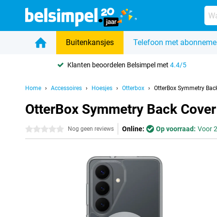
Buitenkansjes
Telefoon met abonneme
Klanten beoordelen Belsimpel met
4.4/5
Home
Accessoires
Hoesjes
Otterbox
OtterBox Symmetry Bac
OtterBox Symmetry Back Cover
Online:
Op voorraad:
Voor 2
0 sterren
Nog geen reviews