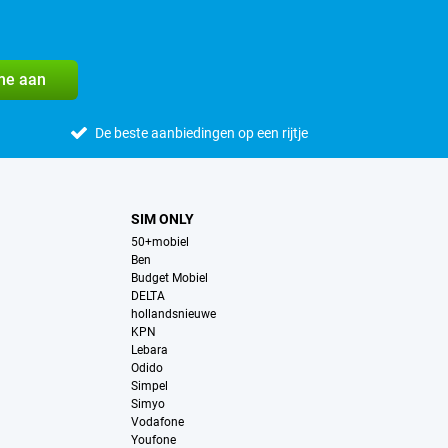
me aan
De beste aanbiedingen op een rijtje
SIM ONLY
50+mobiel
Ben
Budget Mobiel
DELTA
hollandsnieuwe
KPN
Lebara
Odido
Simpel
Simyo
Vodafone
Youfone