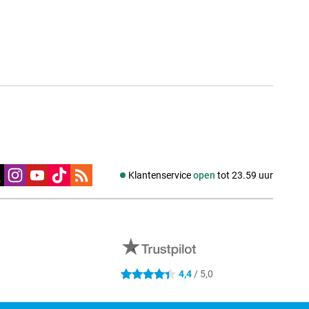
edia
Klantenservice
open
tot 23.59 uur
0
4,4
/ 5,0
4.4 sterren