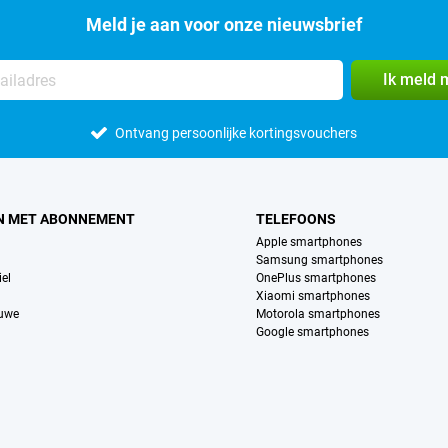
Meld je aan voor onze nieuwsbrief
Ik meld 
Ontvang persoonlijke kortingsvouchers
N MET ABONNEMENT
TELEFOONS
Apple smartphones
Samsung smartphones
el
OnePlus smartphones
Xiaomi smartphones
euwe
Motorola smartphones
Google smartphones