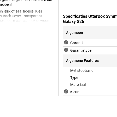
 hebben!
lelijk of saai hoesje. Kies
ry Back Cover Transparant
Specificaties OtterBox Sym
e goed, maar laat ook gewoon
Galaxy S26
iet stevig genoeg voor jou? Kijk
tevige stootrand die de zijkanten
Algemeen
Garantie
Garantietype
armee wordt het ook belangrijker
t er een barst in je telefoon
Algemene Features
e back cover te kiezen.
Met stootrand
Type
Materiaal
Kleur