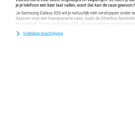
je je telefoon een keer laat vallen, want dat kan de case gewoon
Je Samsung Galaxy S26 wil je natuurlijk niet verstoppen onder een 
daarom voor een transparante case, zoals de OtterBox Symmet
Magnetisch Samsung Galaxy S26. Deze beschermt je smartphon
het mooie ontwerp ervan zien. Is een standaard hoesje eigenlijk n
Volledige beschrijving
dan eens naar een case zoals deze, hij heeft namelijk een extra s
van je telefoon extra beschermt!
Bescherm je behuizing
Veel meer toestellen zijn tegenwoordig vervaardigd van glas. Da
om je toestel te beschermen met een hoesje. Je wilt immers niet da
komt! Bescherm je Samsung Galaxy S26 eenvoudig door voor dez