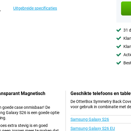
Uitgebreide specificaties
31 d
Klan
Klan
Acti
Best
ansparant Magnetisch
Geschikte telefoons en table
De OtterBox Symmetry Back Cove
voor gebruik in combinatie met d
een goede case onmisbaar! De
g Galaxy S26 is een goede optie
ing.
Samsung Galaxy S26
es extra stevig is en goed
Samsung Galaxy S26 EU
dus geen zorgen meer te maken dat