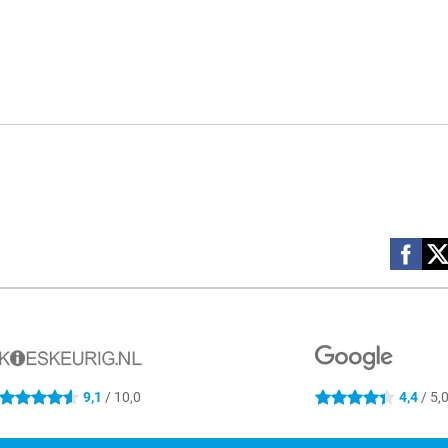
Social m
9,1
/ 10,0
4,4
/ 5,
4.6 sterren
4.4 sterren