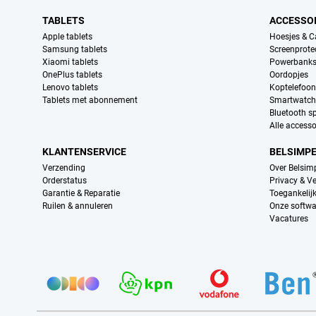
TABLETS
ACCESSO
Apple tablets
Hoesjes & C
Samsung tablets
Screenprote
Xiaomi tablets
Powerbank
OnePlus tablets
Oordopjes
Lenovo tablets
Koptelefoo
Tablets met abonnement
Smartwatch
Bluetooth s
Alle accesso
KLANTENSERVICE
BELSIMP
Verzending
Over Belsim
Orderstatus
Privacy & Ve
Garantie & Reparatie
Toegankelij
Ruilen & annuleren
Onze softwa
Vacatures
Provider partners