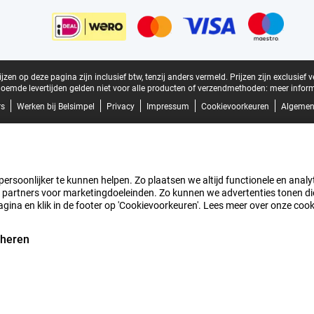
zen op deze pagina zijn inclusief btw, tenzij anders vermeld.
Prijzen zijn exclusief 
oemde levertijden gelden niet voor alle producten of verzendmethoden:
meer inform
rs
Werken bij Belsimpel
Privacy
Impressum
Cookievoorkeuren
Algemen
rsoonlijker te kunnen helpen. Zo plaatsen we altijd functionele en analyti
artners voor marketingdoeleinden. Zo kunnen we advertenties tonen die v
agina en klik in de footer op 'Cookievoorkeuren'. Lees meer over onze coo
eheren