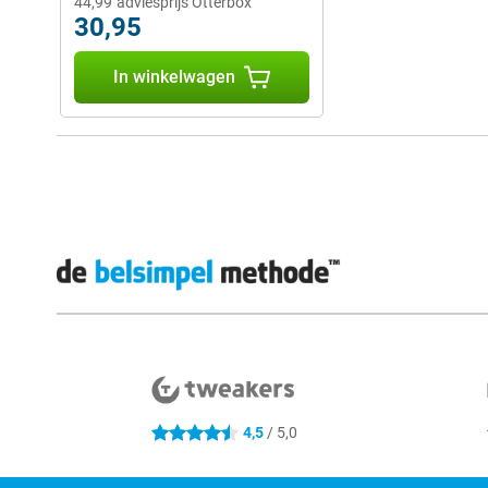
44,99
adviesprijs Otterbox
30,95
In winkelwagen
Externe winkelbeoordelingen
4,5
/ 5,0
4.5 sterren