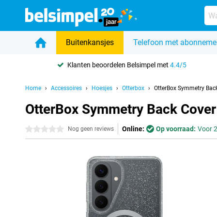
Buitenkansjes
Telefoon met abonneme
Klanten beoordelen Belsimpel met
4.4/5
Home
Accessoires
Hoesjes
Otterbox
OtterBox Symmetry Back
OtterBox Symmetry Back Cover 
Online:
Op voorraad:
Voor 2
0 sterren
Nog geen reviews