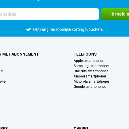
Ik meld 
Ontvang persoonlijke kortingsvouchers
N MET ABONNEMENT
TELEFOONS
Apple smartphones
Samsung smartphones
el
OnePlus smartphones
Xiaomi smartphones
euwe
Motorola smartphones
Google smartphones
IRES
OVERIG