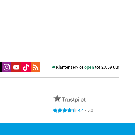
edia
Klantenservice
open
tot 23.59 uur
0
4,4
/ 5,0
4.4 sterren