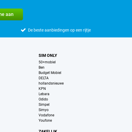
me aan
De beste aanbiedingen op een rijtje
SIM ONLY
50+mobiel
Ben
Budget Mobiel
DELTA
hollandsnieuwe
KPN
Lebara
Odido
Simpel
Simyo
Vodafone
Youfone
ZAKELIJK