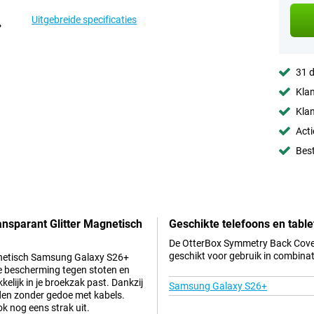
Uitgebreide specificaties
31 d
Klan
Klan
Acti
Best
nsparant Glitter Magnetisch
Geschikte telefoons en table
De OtterBox Symmetry Back Cover
geschikt voor gebruik in combinat
gnetisch Samsung Galaxy S26+
ige bescherming tegen stoten en
kelijk in je broekzak past. Dankzij
Samsung Galaxy S26+
aden zonder gedoe met kabels.
ok nog eens strak uit.