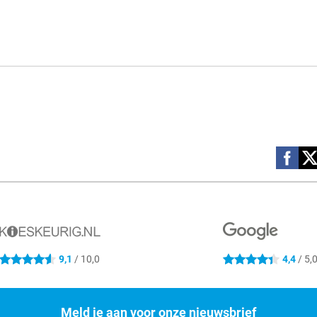
Social m
9,1
/ 10,0
4,4
/ 5,
4.6 sterren
4.4 sterren
Meld je aan voor onze nieuwsbrief