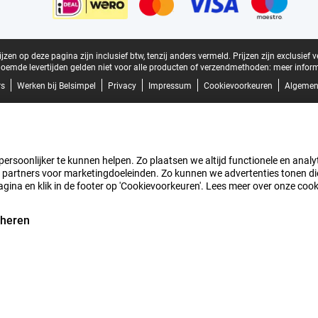
zen op deze pagina zijn inclusief btw, tenzij anders vermeld.
Prijzen zijn exclusief 
oemde levertijden gelden niet voor alle producten of verzendmethoden:
meer inform
rs
Werken bij Belsimpel
Privacy
Impressum
Cookievoorkeuren
Algemen
rsoonlijker te kunnen helpen. Zo plaatsen we altijd functionele en analyti
artners voor marketingdoeleinden. Zo kunnen we advertenties tonen die v
agina en klik in de footer op 'Cookievoorkeuren'. Lees meer over onze coo
eheren