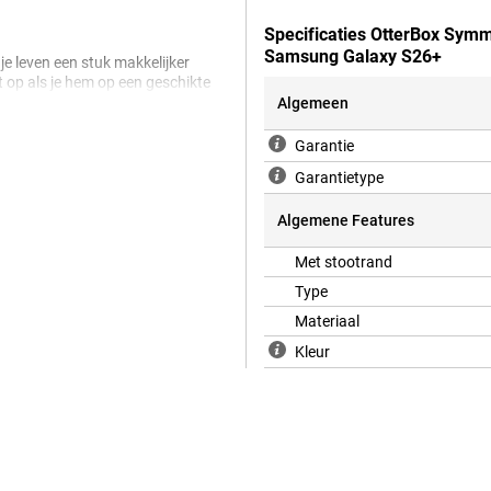
Specificaties OtterBox Symm
Samsung Galaxy S26+
e leven een stuk makkelijker
 op als je hem op een geschikte
gen te maken over losse kabels.
Algemeen
Garantie
Garantietype
kan. Je telefoon blijft hiermee
rp ervoor zorgt dat je niet
Algemene Features
 ideaal voor dagelijks gebruik.
 voor meer grip op je toestel. Het
Met stootrand
 snel laat vallen. Zo ga je met een
Type
Materiaal
Kleur
e opvallend slank. Hierdoor past
nneemt. Het design geeft een
gnetisch Samsung Galaxy S26+
scherming goed combineert!