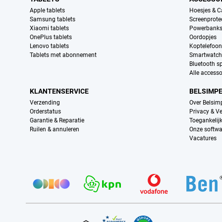
Apple tablets
Hoesjes & C
Samsung tablets
Screenprote
Xiaomi tablets
Powerbank
OnePlus tablets
Oordopjes
Lenovo tablets
Koptelefoo
Tablets met abonnement
Smartwatch
Bluetooth s
Alle accesso
KLANTENSERVICE
BELSIMP
Verzending
Over Belsim
Orderstatus
Privacy & Ve
Garantie & Reparatie
Toegankelij
Ruilen & annuleren
Onze softwa
Vacatures
Provider partners
Certificaten, betaalmethoden, bezorgingsdienst partners