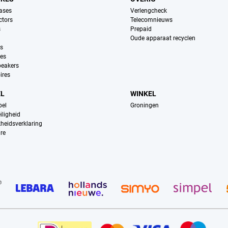
ases
Verlengcheck
ctors
Telecomnieuws
s
Prepaid
Oude apparaat recyclen
ns
es
peakers
ires
EL
WINKEL
pel
Groningen
iligheid
kheidsverklaring
re