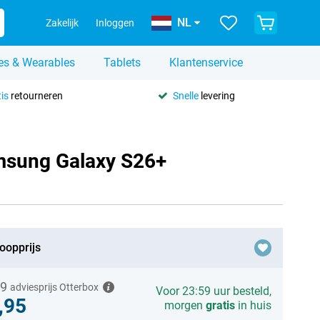
NL
Zakelijk
Inloggen
es & Wearables
Tablets
Klantenservice
is
retourneren
Snelle
levering
amsung Galaxy S26+
oopprijs
99
adviesprijs Otterbox
Voor 23:59 uur besteld,
,95
morgen
gratis
in huis