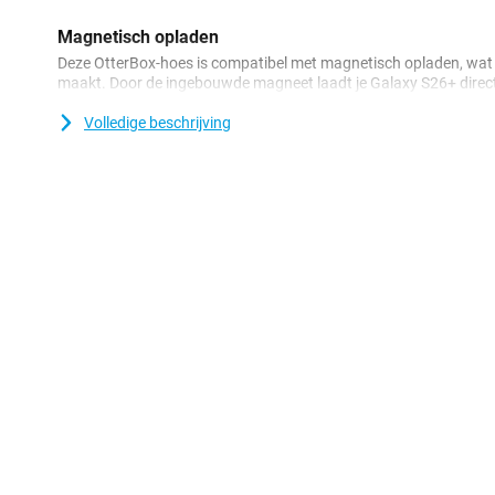
Magnetisch opladen
Deze OtterBox-hoes is compatibel met magnetisch opladen, wat j
maakt. Door de ingebouwde magneet laadt je Galaxy S26+ direct
oplader plaatst. Zo ben je altijd snel klaar en hoef je je geen zor
Ideaal voor wie onderweg is!
Volledige beschrijving
Robuust ontwerp
Het hoesje is gemaakt van stevig kunststof dat tegen een stootje 
beschermd tegen vallen en krassen, terwijl het lichtgewicht ontwe
inlevert op draagcomfort. De robuuste afwerking maakt dit hoesje
Het OtterBox-hoesje zorgt niet alleen voor bescherming, maar ook
materiaal voelt fijn aan in de hand, waardoor je je telefoon minder
gerust hart de dag door.
Slank en stijlvol
Ondanks de stevige bescherming is het OtterBox Symmetry-hoesj
het makkelijk in je tas of broekzak zonder dat het extra ruimte i
moderne uitstraling en past goed bij elke outfit of gelegenheid.
Met de OtterBox Symmetry Back Cover Transparant Glitter Ma
kies je voor een hoesje dat stijl, gebruiksgemak en optimale be