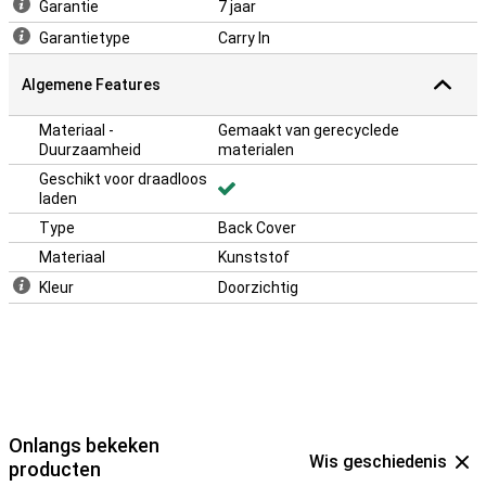
Garantie
7 jaar
Met deze cover bescherm je de zijkanten en achterkant van je
Garantietype
Carry In
telefoon. Dankzij uitsparingen kun je de poorten, knoppen en
camera’s zonder problemen blijven gebruiken. Deze hoes valt alleen
om de achterkant, dus om het display te beschermen gebruik je
Algemene Features
een screenprotector.
Materiaal -
Gemaakt van gerecyclede
Duurzaamheid
materialen
Geschikt voor draadloos
laden
Type
Back Cover
Materiaal
Kunststof
Kleur
Doorzichtig
Onlangs bekeken
Wis geschiedenis
producten