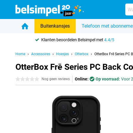
Buitenkansjes
Telefoon met abonneme
Klanten beoordelen Belsimpel met
4.4/5
Home
Accessoires
Hoesjes
Otterbox
OtterBox Frē Series PC
OtterBox Frē Series PC Back C
Online:
Op voorraad:
Voor 2
0 sterren
Nog geen reviews