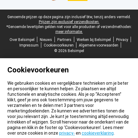
Juridische voettekst
Genoemde prijzen op deze pagina zijn inclusief btw, tenzij anders vermeld.
Prijzen zijn exclusief verzendkosten.
*Genoemde levertijden gelden niet voor alle producten of verzendmethoden:
meer informatie.
Over Belsimpel
Nieuws
Partners
Werken bij Belsimpel
Privacy
Impressum
Cookievoorkeuren
Algemene voorwaarden
© 2026 Belsimpel
Cookievoorkeuren
We gebruiken cookies en vergelijkbare technieken om je beter
en persoonlijker te kunnen helpen. Zo plaatsen we altijd
functionele en analytische cookies. Als je op “Accepteren”
klikt, geef je ons ook toestemming om jouw gegevens te
verzamelen en te delen met 3 partners voor
marketingdoeleinden. Zo kunnen we advertenties tonen die
voor jou relevant zijn. Je kunt je toestemming altijd eenvoudig
intrekken of wijzigen. Scroll hiervoor naar de onderkant van de
pagina en klik in de footer op 'Cookievoorkeuren'. Lees meer
over onze cookies in onze
privacy-
en
cookieverklaring
.