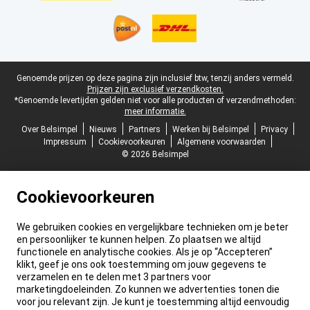
Juridische voettekst
Genoemde prijzen op deze pagina zijn inclusief btw, tenzij anders vermeld.
Prijzen zijn exclusief verzendkosten.
*Genoemde levertijden gelden niet voor alle producten of verzendmethoden:
meer informatie.
Over Belsimpel
Nieuws
Partners
Werken bij Belsimpel
Privacy
Impressum
Cookievoorkeuren
Algemene voorwaarden
© 2026 Belsimpel
Cookievoorkeuren
We gebruiken cookies en vergelijkbare technieken om je beter
en persoonlijker te kunnen helpen. Zo plaatsen we altijd
functionele en analytische cookies. Als je op “Accepteren”
klikt, geef je ons ook toestemming om jouw gegevens te
verzamelen en te delen met 3 partners voor
marketingdoeleinden. Zo kunnen we advertenties tonen die
voor jou relevant zijn. Je kunt je toestemming altijd eenvoudig