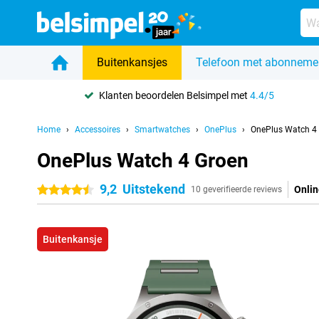
Buitenkansjes
Telefoon met abonneme
Klanten beoordelen Belsimpel met
4.4/5
Home
Accessoires
Smartwatches
OnePlus
OnePlus Watch 4
OnePlus Watch 4 Groen
9,2
Uitstekend
Onlin
4.5 sterren
10 geverifieerde reviews
Buitenkansje