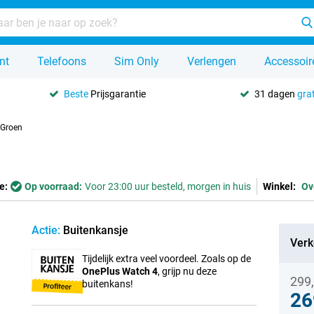
nt
Telefoons
Sim Only
Verlengen
Accessoir
Beste
Prijsgarantie
31 dagen
grat
 Groen
e:
Op voorraad:
Voor 23:00 uur besteld, morgen in huis
Winkel:
Ov
Actie:
Buitenkansje
Verk
Tijdelijk extra veel voordeel. Zoals op de
OnePlus Watch 4
, grijp nu deze
299
buitenkans!
26