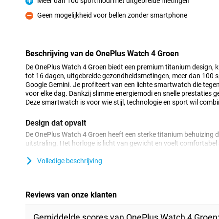
Meer dan 100 sportmodi met uitgebreide metingen
Pluspunt
Geen mogelijkheid voor bellen zonder smartphone
Minpunt
Beschrijving van de OnePlus Watch 4 Groen
De OnePlus Watch 4 Groen biedt een premium titanium design, kra
tot 16 dagen, uitgebreide gezondheidsmetingen, meer dan 100 s
Google Gemini. Je profiteert van een lichte smartwatch die tegen
voor elke dag. Dankzij slimme energiemodi en snelle prestaties g
Deze smartwatch is voor wie stijl, technologie en sport wil comb
Design dat opvalt
De OnePlus Watch 4 Groen heeft een sterke titanium behuizing di
uitstraling. Het horloge is licht van gewicht en voelt comfortabel
ontwerp draag je hem de hele dag zonder moeite. De strakke afw
Dankzij 5ATM-, IP69- en IP68-certificering is de OnePlus Watch 
Volledige beschrijving
en zware omstandigheden. Met de militaire MIL-STD-810H certifi
tijdens intensieve outdoor activiteiten.
Reviews van onze klanten
Prestaties zonder vertraging
Met de Snapdragon W5 en BES2800 chipsets levert de OnePlus W
Gemiddelde scores van OnePlus Watch 4 Groen