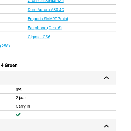
Crosscall Stellar-M6
Doro Aurora A30 4G
Emporia SMART.7mini
Fairphone (Gen. 6)
Gigaset GS6
 (258)
 4 Groen
nvt
2 jaar
Carry In