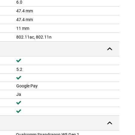
6.0
47.4 mm
47.4 mm
11 mm
802.11ac, 802.11n
5.2
Google Pay
Ja
Qualcomm Snapdragon W5 Gen 1