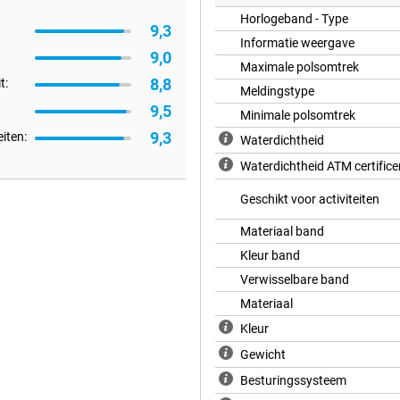
schillende functies. Deze slimme
or efficiënt energiegebruik.
Horlogeband - Type
9,3
aat van de batterij. Alles werkt
Informatie weergave
9,0
Maximale polsomtrek
8,8
t:
Meldingstype
ang mee. In de energiebesparende
9,5
Minimale polsomtrek
imme modus haal je 5 dagen bij
9,3
eiten:
in je dagelijkse routine. Ideaal
Waterdichtheid
oudt deze watch het nog een tijdje
Waterdichtheid ATM certifice
ege batterij en blijft je
Geschikt voor activiteiten
Materiaal band
 in de gaten. De 60-seconden
Kleur band
artslag, stress en zuurstofniveau
egevens helpen je om bewuster
Verwisselbare band
ven, zodat je direct ziet hoe je
Materiaal
eefstijl.
Kleur
Gewicht
aardoor je altijd de juiste
Besturingssysteem
 zwemt, je krijgt gedetailleerde