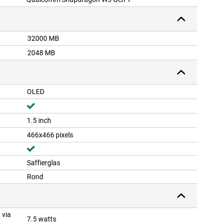
32000 MB
2048 MB
OLED
1.5 inch
466x466 pixels
Saffierglas
Rond
 via
7.5 watts