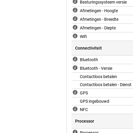
sionele modi met extra data zoals
Besturingssysteem versie
watch helpt je gemotiveerd te
Afmetingen - Hoogte
Afmetingen - Breedte
Afmetingen - Diepte
Je stelt vragen, verstuurt
e smartphone minder vaak nodig. De
Wifi
 ook bent. Waar je ook bent, je
ols die je dagelijks leven
Connectiviteit
Bluetooth
Bluetooth - Versie
Contactloos betalen
Contactloos betalen - Dienst
GPS
GPS ingebouwd
NFC
Processor
Processor