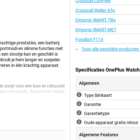
Crosscall Core-M6
Crosscall Stellar-X5s
Emporia SMART.7lite
Emporia SMART.ME7
Fossibot F114
chtige prestaties, een batterij
portmodi en slimme functies met
Toon alle geschikte producten
 een stootje kan en geschikt is
ebruik je hem langer en soepeler.
ineren in één krachtig apparaat.
Specificaties OnePlus Watch
Algemeen
e zorgt voor een luxe en robuuste
 aan om je pols. Dankzij het slanke
Type Simkaart
erking geeft een moderne look.
4 Groen bestand tegen water, stof
Garantie
cering gebruik je hem zorgeloos
Garantietype
Oude apparaat gratis retour
atch 4 Groen snelle en soepele
Algemene Features
: