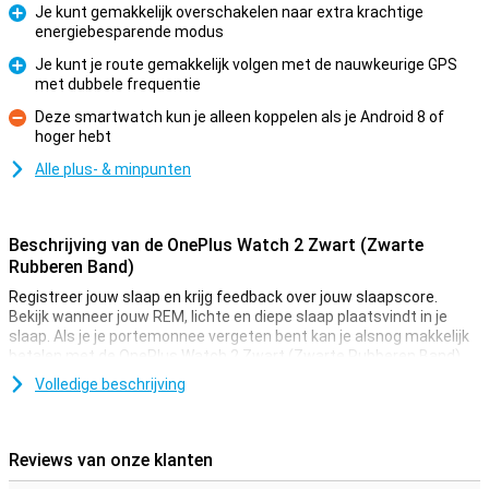
Je kunt gemakkelijk overschakelen naar extra krachtige
energiebesparende modus
Pluspunt
Je kunt je route gemakkelijk volgen met de nauwkeurige GPS
met dubbele frequentie
Pluspunt
Deze smartwatch kun je alleen koppelen als je Android 8 of
hoger hebt
Minpunt
Alle plus- & minpunten
Beschrijving van de OnePlus Watch 2 Zwart (Zwarte
Rubberen Band)
Registreer jouw slaap en krijg feedback over jouw slaapscore.
Bekijk wanneer jouw REM, lichte en diepe slaap plaatsvindt in je
slaap. Als je je portemonnee vergeten bent kan je alsnog makkelijk
betalen met de OnePlus Watch 2 Zwart (Zwarte Rubberen Band)
met de contactloos betalen feature.
Volledige beschrijving
GPS vereist?
Met de OnePlus Watch 2 Zwart (Zwarte Rubberen Band) kan je een
Reviews van onze klanten
aantal functies gebruiken die GPS vereisen. Dit kan erg handig zijn!
De horlogekast van deze smartwatch is gemaakt van roestvrij