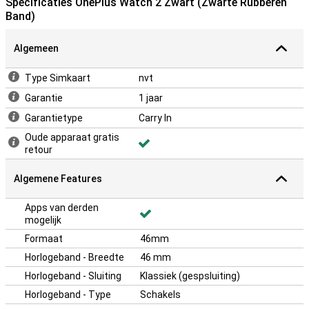
Specificaties OnePlus Watch 2 Zwart (Zwarte Rubberen
Band)
Algemeen
Type Simkaart
nvt
Garantie
1 jaar
Garantietype
Carry In
Oude apparaat gratis
retour
Algemene Features
Apps van derden
mogelijk
Formaat
46mm
Horlogeband - Breedte
46 mm
Horlogeband - Sluiting
Klassiek (gespsluiting)
Horlogeband - Type
Schakels