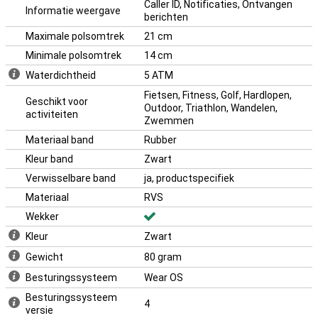
Caller ID, Notificaties, Ontvangen
Informatie weergave
berichten
Maximale polsomtrek
21 cm
Minimale polsomtrek
14 cm
Waterdichtheid
5 ATM
Fietsen, Fitness, Golf, Hardlopen,
Geschikt voor
Outdoor, Triathlon, Wandelen,
activiteiten
Zwemmen
Materiaal band
Rubber
Kleur band
Zwart
Verwisselbare band
ja, productspecifiek
Materiaal
RVS
Wekker
Kleur
Zwart
Gewicht
80 gram
Besturingssysteem
Wear OS
Besturingssysteem
4
versie