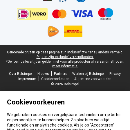
Juridische voettekst
Genoemde prijzen op deze pagina zijn inclusief btw, tenzij anders vermeld.
Prijzen zijn exclusief verzendkosten.
*Genoemde levertijden gelden niet voor alle producten of verzendmethoden:
meer informatie.
Over Belsimpel
Nieuws
Partners
Werken bij Belsimpel
Privacy
Impressum
Cookievoorkeuren
Algemene voorwaarden
© 2026 Belsimpel
Cookievoorkeuren
We gebruiken cookies en vergelijkbare technieken om je beter
en persoonlijker te kunnen helpen. Zo plaatsen we altijd
functionele en analytische cookies. Als je op “Accepteren”