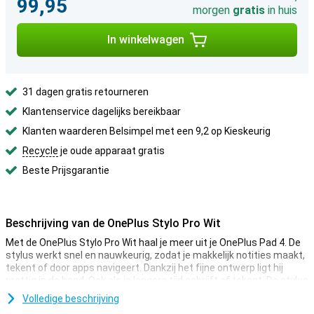
99,95
morgen
gratis
in huis
In winkelwagen
31 dagen gratis retourneren
Klantenservice dagelijks bereikbaar
Klanten waarderen Belsimpel met een 9,2 op Kieskeurig
Recycle
je oude apparaat gratis
Beste Prijsgarantie
Beschrijving van de OnePlus Stylo Pro Wit
Met de OnePlus Stylo Pro Wit haal je meer uit je OnePlus Pad 4. De
stylus werkt snel en nauwkeurig, zodat je makkelijk notities maakt,
tekent of door apps navigeert. Dankzij het fijne ontwerp ligt hij
prettig in de hand. Ook als je langere tijd schrijft of tekent. De stylus
ondersteunt maar liefst 16.000 drukniveaus. Daardoor bepaalt de
Volledige beschrijving
druk van je hand hoe dik of dun een lijn wordt. Zo voelt schrijven en