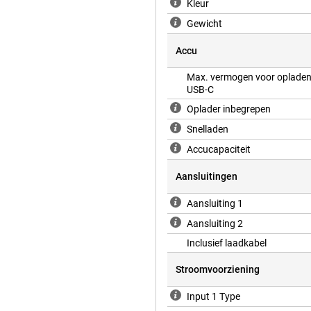
Kleur
Gewicht
werbank 10.000mAh Zwart geniet
Accu
5 uur aan contentstreaming. Ideaal
 hebt om je entertainment te
Max. vermogen voor opladen
USB-C
Oplader inbegrepen
Snelladen
Accucapaciteit
Aansluitingen
Aansluiting 1
Aansluiting 2
Inclusief laadkabel
Stroomvoorziening
Input 1 Type