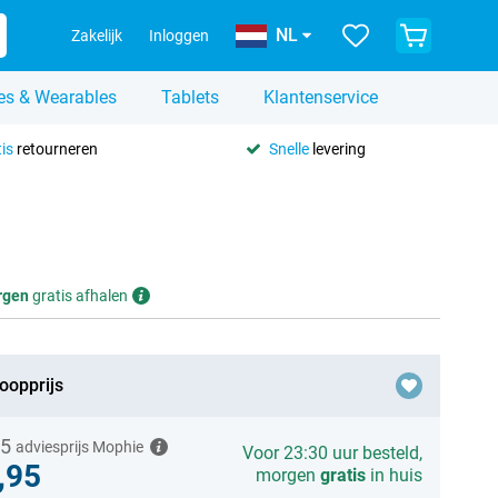
NL
Zakelijk
Inloggen
es & Wearables
Tablets
Klantenservice
is
retourneren
Snelle
levering
rgen
gratis afhalen
oopprijs
95
adviesprijs Mophie
Voor 23:30 uur besteld,
,95
morgen
gratis
in huis