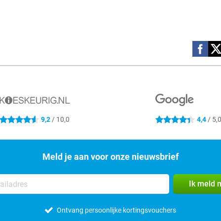
Social m
9,2
/ 10,0
4,4
/ 5,
4.6 sterren
4.4 sterren
Meld je aan voor onze nieuwsbrief
Ik meld 
Ontvang persoonlijke kortingsvouchers