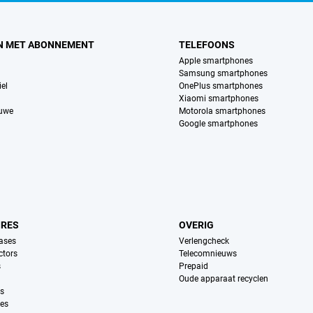
N MET ABONNEMENT
TELEFOONS
Apple smartphones
Samsung smartphones
el
OnePlus smartphones
Xiaomi smartphones
euwe
Motorola smartphones
Google smartphones
IRES
OVERIG
ases
Verlengcheck
ctors
Telecomnieuws
s
Prepaid
Oude apparaat recyclen
ns
es