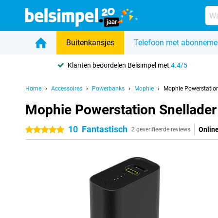
Buitenkansjes
Telefoon met abonneme
Klanten beoordelen Belsimpel met
4.4/5
Home
Accessoires
Powerbanks
Mophie
Mophie Powerstatio
Mophie Powerstation Snellade
10
Fantastisch
Online
5 sterren
2 geverifieerde reviews