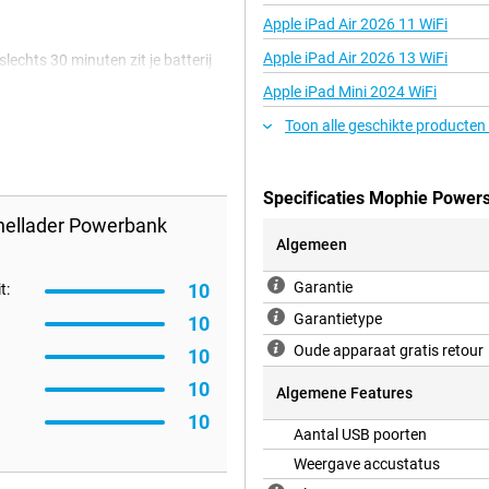
Apple iPad Air 2026 11 WiFi
Apple iPad Air 2026 13 WiFi
echts 30 minuten zit je batterij
ank ideaal voor onderweg, lange
Apple iPad Mini 2024 WiFi
en opgeladen? Geen probleem!
erse gadgets, zoals tablets en
Toon alle geschikte producten
Specificaties Mophie Power
laden. Dit is handig als je
nellader Powerbank
laden. Als je één poort gebruikt,
Algemeen
k, dan krijg je 24W output per
Garantie
10
t:
Garantietype
10
veer zo groot als een
Oude apparaat gratis retour
10
. Ondanks het compacte formaat
10
Algemene Features
10
Aantal USB poorten
t. Zo weet je wanneer het tijd is
Weergave accustatus
n en zorgt ervoor dat je