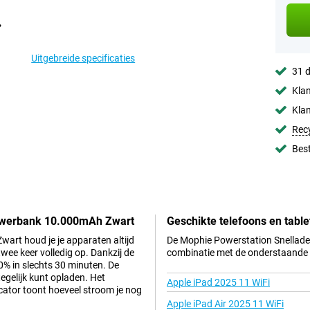
Uitgebreide specificaties
31 d
Klan
Klan
Rec
Best
Powerbank 10.000mAh Zwart
Geschikte telefoons en table
rt houd je je apparaten altijd
De Mophie Powerstation Snellade
twee keer volledig op. Dankzij de
combinatie met de onderstaande t
50% in slechts 30 minuten. De
gelijk kunt opladen. Het
Apple iPad 2025 11 WiFi
icator toont hoeveel stroom je nog
Apple iPad Air 2025 11 WiFi