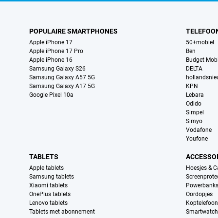
POPULAIRE SMARTPHONES
TELEFOO
Apple iPhone 17
50+mobiel
Apple iPhone 17 Pro
Ben
Apple iPhone 16
Budget Mobi
Samsung Galaxy S26
DELTA
Samsung Galaxy A57 5G
hollandsni
Samsung Galaxy A17 5G
KPN
Google Pixel 10a
Lebara
Odido
Simpel
Simyo
Vodafone
Youfone
TABLETS
ACCESSO
Apple tablets
Hoesjes & C
Samsung tablets
Screenprote
Xiaomi tablets
Powerbank
OnePlus tablets
Oordopjes
Lenovo tablets
Koptelefoo
Tablets met abonnement
Smartwatch