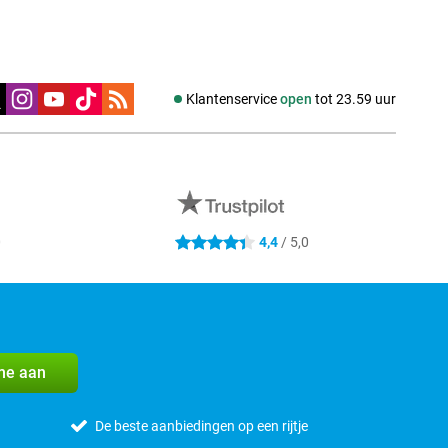
edia
Klantenservice
open
tot 23.59 uur
0
4,4
/ 5,0
4.4 sterren
me aan
De beste aanbiedingen op een rijtje