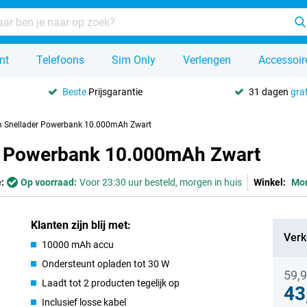
nt
Telefoons
Sim Only
Verlengen
Accessoir
Beste
Prijsgarantie
31 dagen
grat
n Snellader Powerbank 10.000mAh Zwart
r Powerbank 10.000mAh Zwart
:
Op voorraad:
Voor 23:30 uur besteld, morgen in huis
Winkel:
Mo
Klanten zijn blij met:
Verk
10000 mAh accu
Ondersteunt opladen tot 30 W
59,
Laadt tot 2 producten tegelijk op
43
Inclusief losse kabel