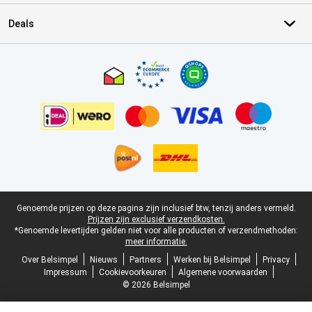
Deals
Certificaten, betaalmethoden, bezorgingsdienst partners
Juridische voettekst
Genoemde prijzen op deze pagina zijn inclusief btw, tenzij anders vermeld.
Prijzen zijn exclusief verzendkosten.
*Genoemde levertijden gelden niet voor alle producten of verzendmethoden:
meer informatie.
Over Belsimpel
Nieuws
Partners
Werken bij Belsimpel
Privacy
Impressum
Cookievoorkeuren
Algemene voorwaarden
© 2026 Belsimpel