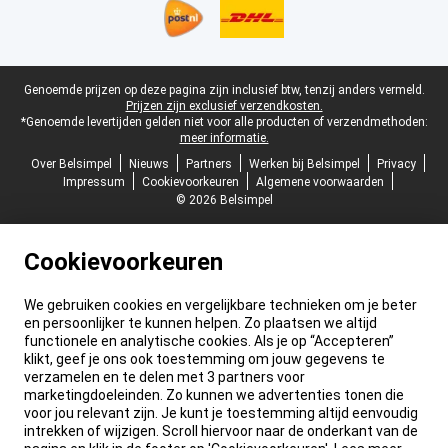
Juridische voettekst
Genoemde prijzen op deze pagina zijn inclusief btw, tenzij anders vermeld.
Prijzen zijn exclusief verzendkosten.
*Genoemde levertijden gelden niet voor alle producten of verzendmethoden:
meer informatie.
Over Belsimpel
Nieuws
Partners
Werken bij Belsimpel
Privacy
Impressum
Cookievoorkeuren
Algemene voorwaarden
© 2026 Belsimpel
Cookievoorkeuren
We gebruiken cookies en vergelijkbare technieken om je beter
en persoonlijker te kunnen helpen. Zo plaatsen we altijd
functionele en analytische cookies. Als je op “Accepteren”
klikt, geef je ons ook toestemming om jouw gegevens te
verzamelen en te delen met 3 partners voor
marketingdoeleinden. Zo kunnen we advertenties tonen die
voor jou relevant zijn. Je kunt je toestemming altijd eenvoudig
intrekken of wijzigen. Scroll hiervoor naar de onderkant van de