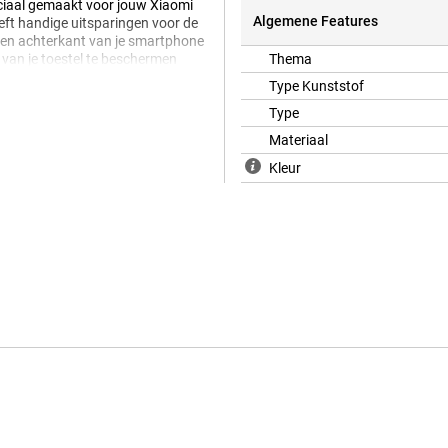
eciaal gemaakt voor jouw Xiaomi
Algemene Features
eft handige uitsparingen voor de
n en achterkant van je smartphone
 van je toestel te beschermen
Thema
 hiervoor gebruik je een
Type Kunststof
Type
Materiaal
Kleur