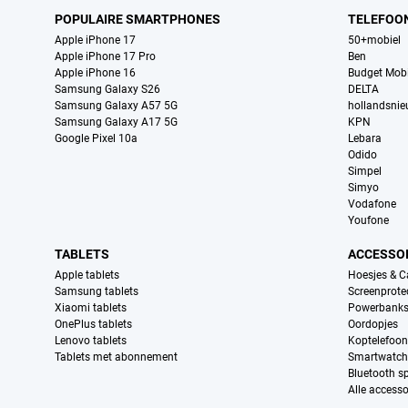
POPULAIRE SMARTPHONES
TELEFOO
Apple iPhone 17
50+mobiel
Apple iPhone 17 Pro
Ben
Apple iPhone 16
Budget Mobi
Samsung Galaxy S26
DELTA
Samsung Galaxy A57 5G
hollandsni
Samsung Galaxy A17 5G
KPN
Google Pixel 10a
Lebara
Odido
Simpel
Simyo
Vodafone
Youfone
TABLETS
ACCESSO
Apple tablets
Hoesjes & C
Samsung tablets
Screenprote
Xiaomi tablets
Powerbank
OnePlus tablets
Oordopjes
Lenovo tablets
Koptelefoo
Tablets met abonnement
Smartwatch
Bluetooth s
Alle accesso