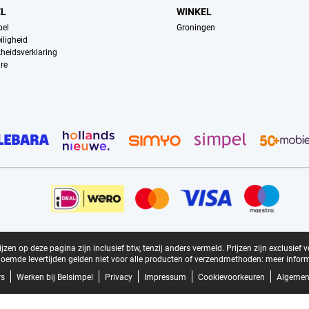
EL
WINKEL
pel
Groningen
iligheid
kheidsverklaring
re
zen op deze pagina zijn inclusief btw, tenzij anders vermeld.
Prijzen zijn exclusief 
oemde levertijden gelden niet voor alle producten of verzendmethoden:
meer inform
rs
Werken bij Belsimpel
Privacy
Impressum
Cookievoorkeuren
Algemen