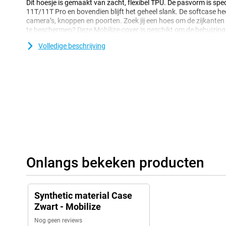
Dit hoesje is gemaakt van zacht, flexibel TPU. De pasvorm is sp
11T/11T Pro en bovendien blijft het geheel slank. De softcase he
camera’s, knoppen en poorten. Zoek jij een hoes om de zijkante
te beschermen? Deze Mobilize-cover is geschikt om de behuizing
tegen krassen, vuil en deuken. Het scherm is niet beschermd, dus
Volledige beschrijving
screenprotector.
Onlangs bekeken producten
Synthetic material Case
Zwart - Mobilize
Nog geen reviews