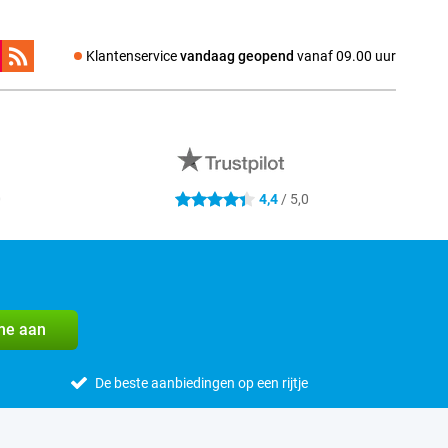
Klantenservice
vandaag geopend
vanaf 09.00 uur
0
4,4
/ 5,0
4.4 sterren
me aan
De beste aanbiedingen op een rijtje