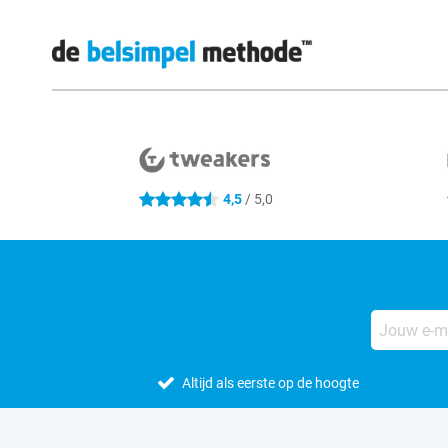
Externe winkelbeoordelingen
4,5
/ 5,0
4.5 sterren
Altijd als eerste op de hoogte