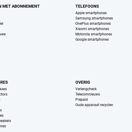
N MET ABONNEMENT
TELEFOONS
Apple smartphones
Samsung smartphones
el
OnePlus smartphones
Xiaomi smartphones
euwe
Motorola smartphones
Google smartphones
IRES
OVERIG
ases
Verlengcheck
ctors
Telecomnieuws
s
Prepaid
Oude apparaat recyclen
ns
es
peakers
ires