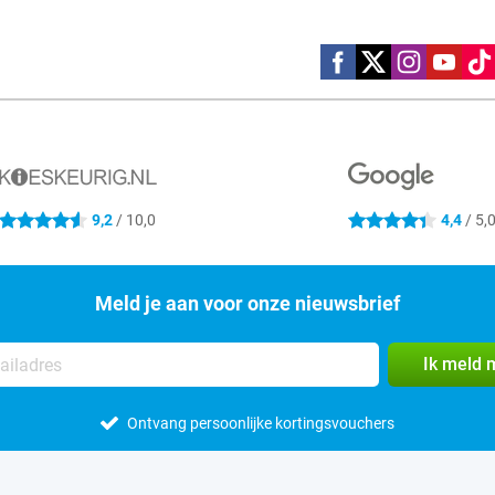
Social media
9,2
/ 10,0
4,4
/ 5,
4.6 sterren
4.4 sterren
Meld je aan voor onze nieuwsbrief
Ik meld 
Ontvang persoonlijke kortingsvouchers