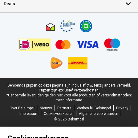
Deals
Certificaten, betaalmethoden, bezorgingsdienst partners
Juridische voettekst
Genoemde prijzen op deze pagina zijn inclusief btw, tenzij anders vermeld.
Prijzen zijn exclusief verzendkosten.
*Genoemde levertijden gelden niet voor alle producten of verzendmethoden:
meer informatie.
Over Belsimpel
Nieuws
Partners
Werken bij Belsimpel
Privacy
Impressum
Cookievoorkeuren
Algemene voorwaarden
© 2026 Belsimpel