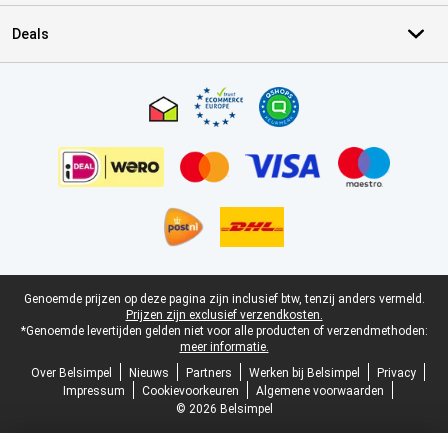
Deals
Certificaten, betaalmethoden, bezorgingsdienst partners
Juridische voettekst
Genoemde prijzen op deze pagina zijn inclusief btw, tenzij anders vermeld.
Prijzen zijn exclusief verzendkosten.
*Genoemde levertijden gelden niet voor alle producten of verzendmethoden:
meer informatie.
Over Belsimpel
Nieuws
Partners
Werken bij Belsimpel
Privacy
Impressum
Cookievoorkeuren
Algemene voorwaarden
© 2026 Belsimpel