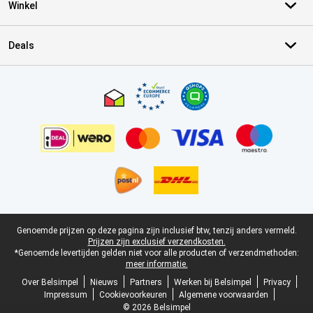
Winkel
Deals
Certificaten, betaalmethoden, bezorgingsdienst partners
Juridische voettekst
Genoemde prijzen op deze pagina zijn inclusief btw, tenzij anders vermeld.
Prijzen zijn exclusief verzendkosten.
*Genoemde levertijden gelden niet voor alle producten of verzendmethoden:
meer informatie.
Over Belsimpel
Nieuws
Partners
Werken bij Belsimpel
Privacy
Impressum
Cookievoorkeuren
Algemene voorwaarden
© 2026 Belsimpel