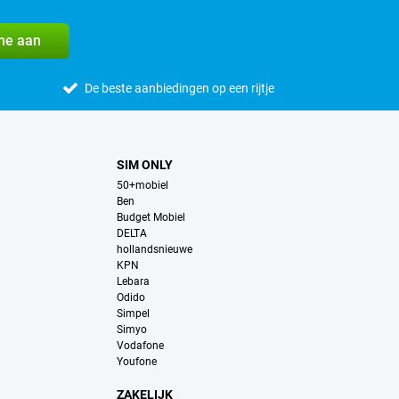
me aan
De beste aanbiedingen op een rijtje
SIM ONLY
50+mobiel
Ben
Budget Mobiel
DELTA
hollandsnieuwe
KPN
Lebara
Odido
Simpel
Simyo
Vodafone
Youfone
ZAKELIJK