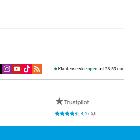
edia
Klantenservice
open
tot 23.59 uur
0
4,4
/ 5,0
4.4 sterren