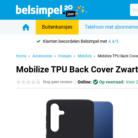
Buitenkansjes
Telefoon met abonneme
Klanten beoordelen Belsimpel met
4.4/5
Home
Accessoires
Hoesjes
Mobilize
Mobilize TPU Back Cov
Mobilize TPU Back Cover Zwar
Online:
Op voorraad:
Voor 2
0 sterren
Nog geen reviews