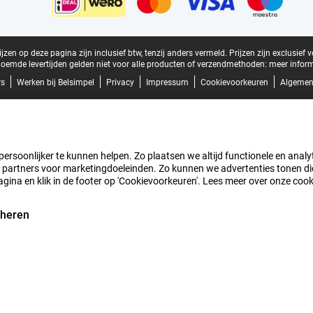
zen op deze pagina zijn inclusief btw, tenzij anders vermeld.
Prijzen zijn exclusief 
oemde levertijden gelden niet voor alle producten of verzendmethoden:
meer inform
rs
Werken bij Belsimpel
Privacy
Impressum
Cookievoorkeuren
Algemen
rsoonlijker te kunnen helpen. Zo plaatsen we altijd functionele en analyti
artners voor marketingdoeleinden. Zo kunnen we advertenties tonen die v
agina en klik in de footer op 'Cookievoorkeuren'. Lees meer over onze coo
eheren