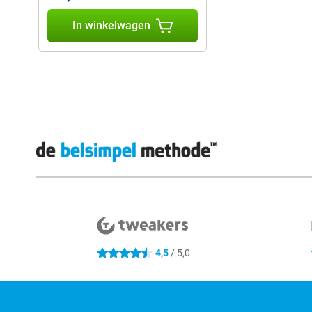
In winkelwagen
Externe winkelbeoordelingen
4,5
/ 5,0
4.5 sterren