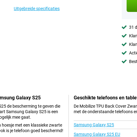
Uitgebreide specificaties
31 d
Klan
Klan
Acti
Best
Samsung Galaxy S25
Geschikte telefoons en table
 S25 de bescherming te geven die
De Mobilize TPU Back Cover Zwart
Zwart Samsung Galaxy S25 is een
met de onderstaande telefoons en
ogelijk mee gaat.
Samsung Galaxy S25
 hoesje met een klassieke zwarte
Ook is je telefoon goed beschermd!
Samsung Galaxy S25 EU