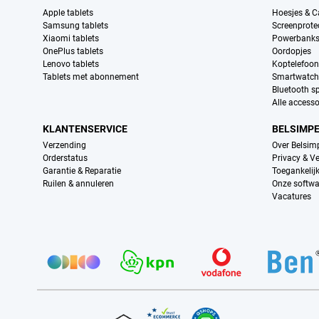
Apple tablets
Hoesjes & C
Samsung tablets
Screenprote
Xiaomi tablets
Powerbank
OnePlus tablets
Oordopjes
Lenovo tablets
Koptelefoo
Tablets met abonnement
Smartwatch
Bluetooth s
Alle accesso
KLANTENSERVICE
BELSIMP
Verzending
Over Belsim
Orderstatus
Privacy & Ve
Garantie & Reparatie
Toegankelij
Ruilen & annuleren
Onze softwa
Vacatures
Provider partners
Certificaten, betaalmethoden, bezorgingsdienst partners