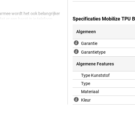
armee wordt het ook belangrijker
Specificaties Mobilize TPU
t er een barst in je telefoon
e Back cover te kiezen.
schikt is voor hoesjes. Daarom
Algemeen
g goed tegen eventuele krassen
l en vormt zich mooi om je
Garantie
era, poorten en knoppen; zodat je
Garantietype
Algemene Features
Type Kunststof
Type
Materiaal
Kleur