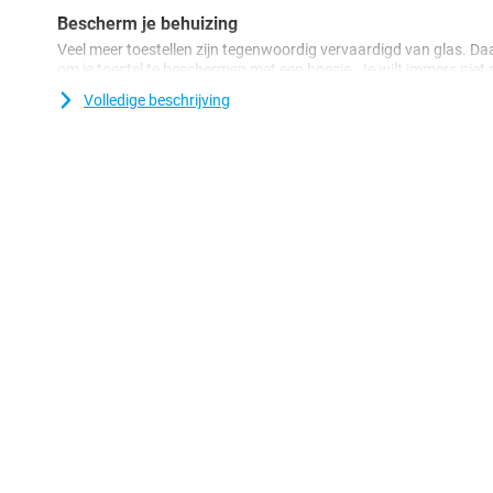
Bescherm je behuizing
Veel meer toestellen zijn tegenwoordig vervaardigd van glas. Da
om je toestel te beschermen met een hoesje. Je wilt immers niet da
komt! Bescherm je Samsung Galaxy S25 eenvoudig door voor dez
Volledige beschrijving
Kunststof is een erg stevig materiaal, waardoor dit uitermate ge
beschermt dit hoesje van Samsung jouw Samsung Galaxy S25 er
en deuken. De cover is gemaakt van zacht, flexibel TPU materiaa
Samsung Galaxy S25 heen. Ook zijn er uitsparingen voor de cam
alle functies gewoon kunt gebruiken.