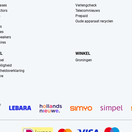
ases
Verlengcheck
ctors
Telecomnieuws
s
Prepaid
Oude apparaat recyclen
ns
es
peakers
ires
EL
WINKEL
pel
Groningen
iligheid
kheidsverklaring
re