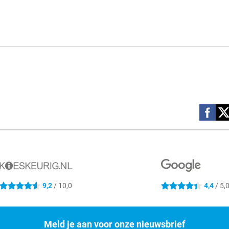
Social m
9,2
/ 10,0
4,4
/ 5,
4.6 sterren
4.4 sterren
Meld je aan voor onze nieuwsbrief