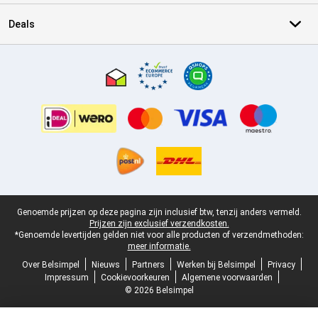
Deals
Certificaten, betaalmethoden, bezorgingsdienst partners
Juridische voettekst
Genoemde prijzen op deze pagina zijn inclusief btw, tenzij anders vermeld.
Prijzen zijn exclusief verzendkosten.
*Genoemde levertijden gelden niet voor alle producten of verzendmethoden:
meer informatie.
Over Belsimpel
Nieuws
Partners
Werken bij Belsimpel
Privacy
Impressum
Cookievoorkeuren
Algemene voorwaarden
© 2026 Belsimpel