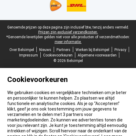
Juridische voettekst
Genoemde prijzen op deze pagina zijn inclusief btw, tenzij anders vermeld.
Prijzen zijn exclusief verzendkosten.
*Genoemde levertijden gelden niet voor alle producten of verzendmethoden:
meer informatie.
Over Belsimpel
Nieuws
Partners
Werken bij Belsimpel
Privacy
Impressum
Cookievoorkeuren
Algemene voorwaarden
© 2026 Belsimpel
Cookievoorkeuren
We gebruiken cookies en vergelijkbare technieken om je beter
en persoonlijker te kunnen helpen. Zo plaatsen we altijd
functionele en analytische cookies. Als je op “Accepteren”
klikt, geef je ons ook toestemming om jouw gegevens te
verzamelen en te delen met 3 partners voor
marketingdoeleinden. Zo kunnen we advertenties tonen die
voor jou relevant zijn. Je kunt je toestemming altijd eenvoudig
intrekken of wijzigen. Scroll hiervoor naar de onderkant van de