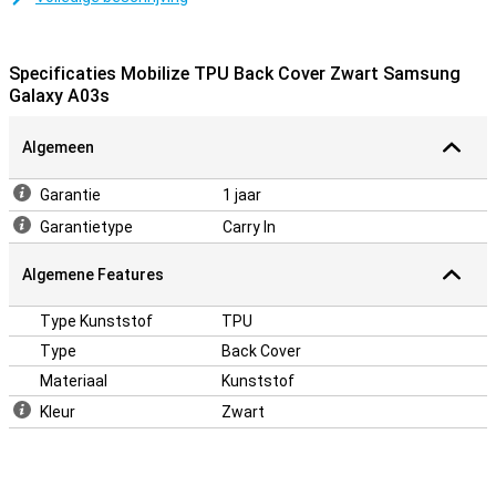
slank. De softcase heeft handige uitsparingen voor de camera’s,
knoppen en poorten.
Veel meer toestellen zijn tegenwoordig vervaardigd van glas.
Specificaties Mobilize TPU Back Cover Zwart Samsung
Daarmee wordt het ook belangrijker om je toestel te beschermen
Galaxy A03s
met een hoesje. Je wilt immers niet dat er een barst in je telefoon
komt! Bescherm je Samsung Galaxy A03s eenvoudig door voor
deze backcover te kiezen.
Algemeen
Garantie
1 jaar
Garantietype
Carry In
Algemene Features
Type Kunststof
TPU
Type
Back Cover
Materiaal
Kunststof
Kleur
Zwart