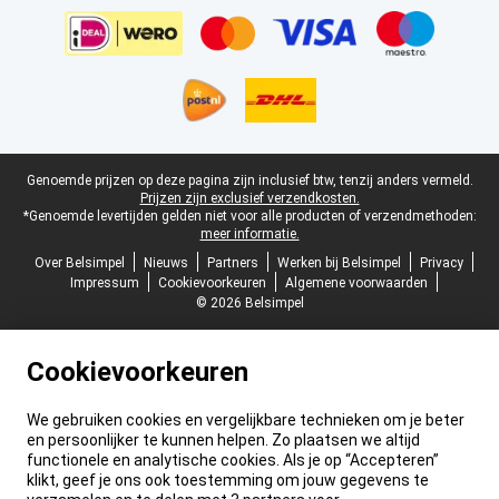
Juridische voettekst
Genoemde prijzen op deze pagina zijn inclusief btw, tenzij anders vermeld.
Prijzen zijn exclusief verzendkosten.
*Genoemde levertijden gelden niet voor alle producten of verzendmethoden:
meer informatie.
Over Belsimpel
Nieuws
Partners
Werken bij Belsimpel
Privacy
Impressum
Cookievoorkeuren
Algemene voorwaarden
© 2026 Belsimpel
Cookievoorkeuren
We gebruiken cookies en vergelijkbare technieken om je beter
en persoonlijker te kunnen helpen. Zo plaatsen we altijd
functionele en analytische cookies. Als je op “Accepteren”
klikt, geef je ons ook toestemming om jouw gegevens te