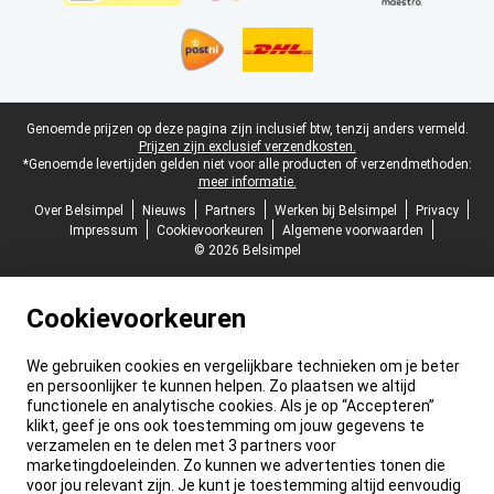
Juridische voettekst
Genoemde prijzen op deze pagina zijn inclusief btw, tenzij anders vermeld.
Prijzen zijn exclusief verzendkosten.
*Genoemde levertijden gelden niet voor alle producten of verzendmethoden:
meer informatie.
Over Belsimpel
Nieuws
Partners
Werken bij Belsimpel
Privacy
Impressum
Cookievoorkeuren
Algemene voorwaarden
© 2026 Belsimpel
Cookievoorkeuren
We gebruiken cookies en vergelijkbare technieken om je beter
en persoonlijker te kunnen helpen. Zo plaatsen we altijd
functionele en analytische cookies. Als je op “Accepteren”
klikt, geef je ons ook toestemming om jouw gegevens te
verzamelen en te delen met 3 partners voor
marketingdoeleinden. Zo kunnen we advertenties tonen die
voor jou relevant zijn. Je kunt je toestemming altijd eenvoudig