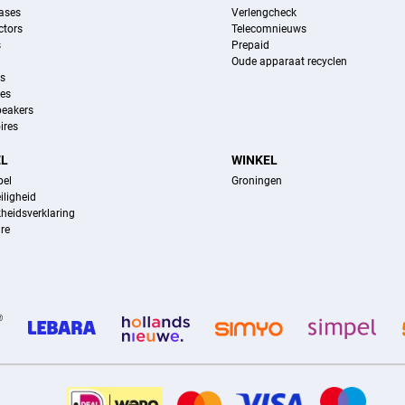
ases
Verlengcheck
ctors
Telecomnieuws
s
Prepaid
Oude apparaat recyclen
ns
es
peakers
ires
EL
WINKEL
pel
Groningen
iligheid
kheidsverklaring
re