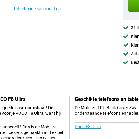
Uitgebreide specificaties
31 d
Klan
Klan
Acti
Best
CO F8 Ultra
Geschikte telefoons en table
een goede case onmisbaar! De
De Mobilize TPU Back Cover Zwart
 voor je POCO F8 Ultra, want hij
onderstaande telefoons en tablet
Poco F8 Ultra
g aanvoelt? Dan is de Mobilize
e hoesje is gemaakt van flexibel
leine valpartijen. Dankzij het