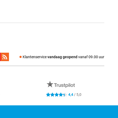
Klantenservice
vandaag geopend
vanaf 09.00 uur
0
4,4
/ 5,0
4.4 sterren