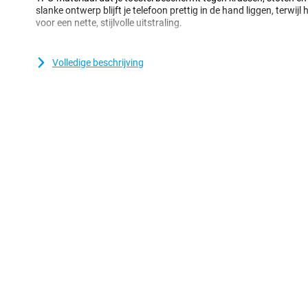
slanke ontwerp blijft je telefoon prettig in de hand liggen, terwijl
voor een nette, stijlvolle uitstraling.
Een stevig hoesje voor een goede prijs
Volledige beschrijving
Doordat het hoesje van kunststof gemaakt is, biedt dit optimale 
komt nog bij dat kunststof hoesjes vaak niet zo duur zijn als ande
backcover, die de achterkant en zijkanten van je telefoon besche
display wordt hierdoor niet beschermd, dus de beste bescherming 
combineert met een screenprotector.