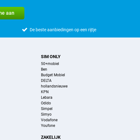
me aan
De beste aanbiedingen op een rijtje
SIM ONLY
50+mobiel
Ben
Budget Mobiel
DELTA
hollandsnieuwe
KPN
Lebara
Odido
Simpel
Simyo
Vodafone
Youfone
ZAKELIJK