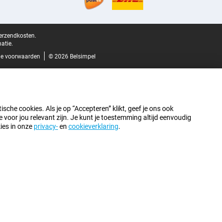
verzendkosten.
atie.
e voorwaarden
© 2026 Belsimpel
sche cookies. Als je op “Accepteren” klikt, geef je ons ook
oor jou relevant zijn. Je kunt je toestemming altijd eenvoudig
kies in onze
privacy-
en
cookieverklaring
.