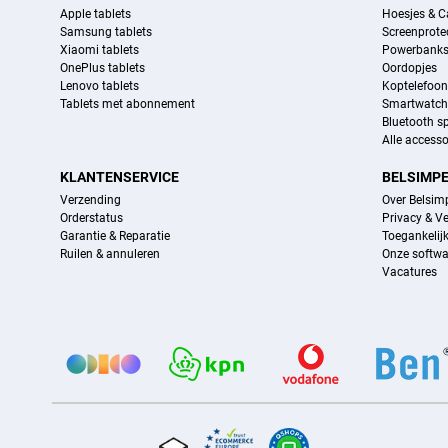
Apple tablets
Hoesjes & C
Samsung tablets
Screenprote
Xiaomi tablets
Powerbank
OnePlus tablets
Oordopjes
Lenovo tablets
Koptelefoo
Tablets met abonnement
Smartwatch
Bluetooth s
Alle accesso
KLANTENSERVICE
BELSIMP
Verzending
Over Belsim
Orderstatus
Privacy & Ve
Garantie & Reparatie
Toegankelij
Ruilen & annuleren
Onze softwa
Vacatures
Provider partners
Certificaten, betaalmethoden, bezorgingsdienst partners