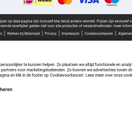
zen op deze pagina zijn inclusief btw, tenzij anders vermeld.
Prijzen zijn exclusief 
oemde levertijden gelden niet voor alle producten of verzendmethoden:
meer inform
rs
Werken bij Belsimpel
Privacy
Impressum
Cookievoorkeuren
Algemen
rsoonlijker te kunnen helpen. Zo plaatsen we altijd functionele en analyti
artners voor marketingdoeleinden. Zo kunnen we advertenties tonen die v
agina en klik in de footer op 'Cookievoorkeuren'. Lees meer over onze coo
eheren