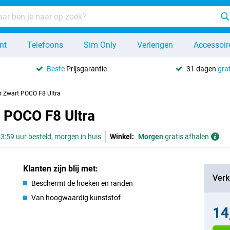
nt
Telefoons
Sim Only
Verlengen
Accessoir
Beste
Prijsgarantie
31 dagen
grat
r Zwart POCO F8 Ultra
 POCO F8 Ultra
3:59 uur besteld, morgen in huis
Winkel:
Morgen
gratis afhalen
Klanten zijn blij met:
Verk
Beschermt de hoeken en randen
Van hoogwaardig kunststof
14