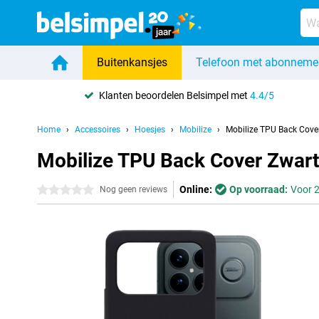
Buitenkansjes
Telefoon met abonneme
Klanten beoordelen Belsimpel met
4.4/5
Home
Accessoires
Hoesjes
Mobilize
Mobilize TPU Back Cove
Mobilize TPU Back Cover Zwart
Online:
Op voorraad:
Voor 2
0 sterren
Nog geen reviews