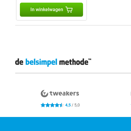
In winkelwagen
Externe winkelbeoordelingen
4,5
/ 5,0
4.5 sterren