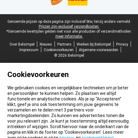
Juridische voettekst
Genoemde prijzen op deze pagina zijn inclusief btw, tenzij anders vermeld.
Prijzen zijn exclusief verzendkosten.
*Genoemde levertijden gelden niet voor alle producten of verzendmethoden:
meer informatie.
Over Belsimpel
Nieuws
Partners
Werken bij Belsimpel
Privacy
Impressum
Cookievoorkeuren
Algemene voorwaarden
© 2026 Belsimpel
Cookievoorkeuren
We gebruiken cookies en vergelijkbare technieken om je beter
en persoonlijker te kunnen helpen. Zo plaatsen we altijd
functionele en analytische cookies. Als je op “Accepteren”
klikt, geef je ons ook toestemming om jouw gegevens te
verzamelen en te delen met 3 partners voor
marketingdoeleinden. Zo kunnen we advertenties tonen die
voor jou relevant zijn. Je kunt je toestemming altijd eenvoudig
intrekken of wijzigen. Scroll hiervoor naar de onderkant van de
pagina en klik in de footer op 'Cookievoorkeuren'. Lees meer
over onze cookies in onze
privacy-
en
cookieverklaring
.