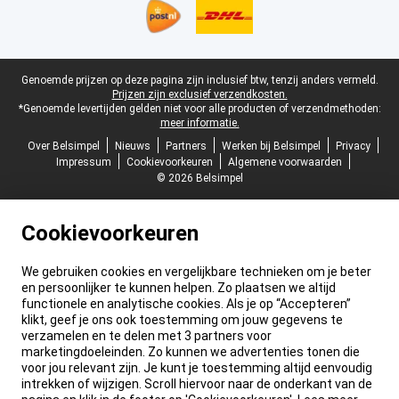
Juridische voettekst
Genoemde prijzen op deze pagina zijn inclusief btw, tenzij anders vermeld.
Prijzen zijn exclusief verzendkosten.
*Genoemde levertijden gelden niet voor alle producten of verzendmethoden:
meer informatie.
Over Belsimpel
Nieuws
Partners
Werken bij Belsimpel
Privacy
Impressum
Cookievoorkeuren
Algemene voorwaarden
© 2026 Belsimpel
Cookievoorkeuren
We gebruiken cookies en vergelijkbare technieken om je beter
en persoonlijker te kunnen helpen. Zo plaatsen we altijd
functionele en analytische cookies. Als je op “Accepteren”
klikt, geef je ons ook toestemming om jouw gegevens te
verzamelen en te delen met 3 partners voor
marketingdoeleinden. Zo kunnen we advertenties tonen die
voor jou relevant zijn. Je kunt je toestemming altijd eenvoudig
intrekken of wijzigen. Scroll hiervoor naar de onderkant van de