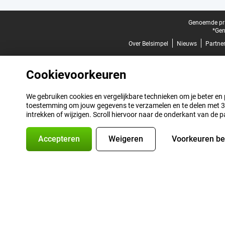
Juridische voettekst
Genoemde prij
*Gen
Over Belsimpel
Nieuws
Partne
Cookievoorkeuren
We gebruiken cookies en vergelijkbare technieken om je beter en pe
toestemming om jouw gegevens te verzamelen en te delen met 3 p
intrekken of wijzigen. Scroll hiervoor naar de onderkant van de p
Accepteren
Weigeren
Voorkeuren b