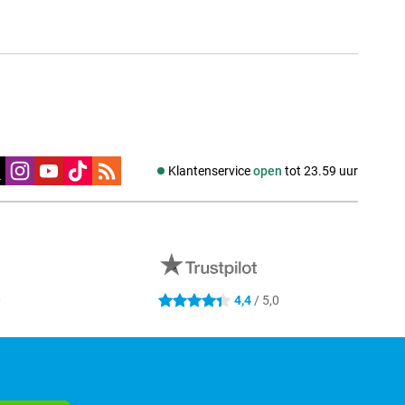
edia
Klantenservice
open
tot 23.59 uur
0
4,4
/ 5,0
4.4 sterren