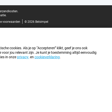
verzendkosten.
atie.
e voorwaarden
© 2026 Belsimpel
sche cookies. Als je op “Accepteren” klikt, geef je ons ook
oor jou relevant zijn. Je kunt je toestemming altijd eenvoudig
kies in onze
privacy-
en
cookieverklaring
.