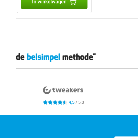
In winkelwagen
Externe winkelbeoordelingen
4,5
/ 5,0
4.5 sterren