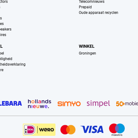
ctors
Telecomnieuws
s
Prepaid
Oude apparaat recyclen
ns
es
peakers
ires
EL
WINKEL
pel
Groningen
iligheid
kheidsverklaring
re