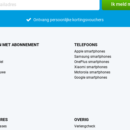
Ik meld 
Ontvang persoonlijke kortingsvouchers
N MET ABONNEMENT
TELEFOONS
Apple smartphones
Samsung smartphones
el
OnePlus smartphones
Xiaomi smartphones
euwe
Motorola smartphones
Google smartphones
IRES
OVERIG
ases
Verlengcheck