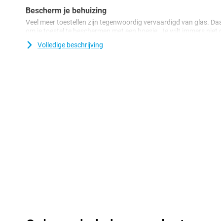
Bescherm je behuizing
Veel meer toestellen zijn tegenwoordig vervaardigd van glas. Da
om je toestel te beschermen met een hoesje. Je wilt immers niet da
komt! Bescherm je OnePlus Nord 6 eenvoudig door voor deze Back
Volledige beschrijving
een erg stevig materiaal, waardoor dit uitermate geschikt is vo
hoesje van Samsung jouw OnePlus Nord 6 erg goed tegen eventu
is gemaakt van zacht, flexibel TPU materiaal en vormt zich moo
zijn er uitsparingen voor de camera, poorten en knoppen; zodat j
gebruiken.