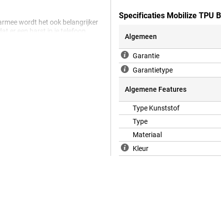
Specificaties Mobilize TPU 
armee wordt het ook belangrijker
t er een barst in je telefoon
Algemeen
 cover te kiezen. Kunststof is
or hoesjes. Daarom beschermt dit
Garantie
ele krassen en deuken. De cover
i om je OnePlus Nord 6 heen. Ook
Garantietype
e alle functies gewoon kunt
Algemene Features
Type Kunststof
Type
Materiaal
Kleur