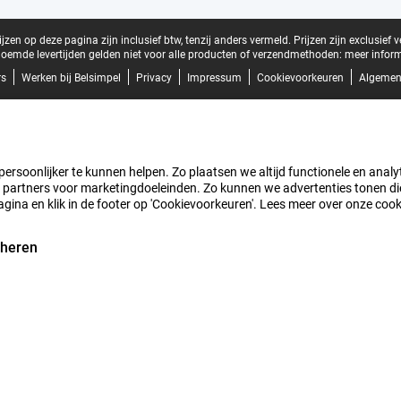
zen op deze pagina zijn inclusief btw, tenzij anders vermeld.
Prijzen zijn exclusief 
oemde levertijden gelden niet voor alle producten of verzendmethoden:
meer inform
rs
Werken bij Belsimpel
Privacy
Impressum
Cookievoorkeuren
Algemen
rsoonlijker te kunnen helpen. Zo plaatsen we altijd functionele en analyti
artners voor marketingdoeleinden. Zo kunnen we advertenties tonen die v
agina en klik in de footer op 'Cookievoorkeuren'. Lees meer over onze coo
eheren