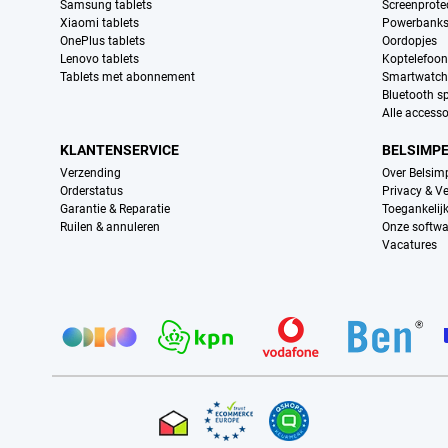
Samsung tablets
Screenprote
Xiaomi tablets
Powerbank
OnePlus tablets
Oordopjes
Lenovo tablets
Koptelefoo
Tablets met abonnement
Smartwatch
Bluetooth s
Alle accesso
KLANTENSERVICE
BELSIMP
Verzending
Over Belsim
Orderstatus
Privacy & Ve
Garantie & Reparatie
Toegankelij
Ruilen & annuleren
Onze softwa
Vacatures
Provider partners
Certificaten, betaalmethoden, bezorgingsdienst partners