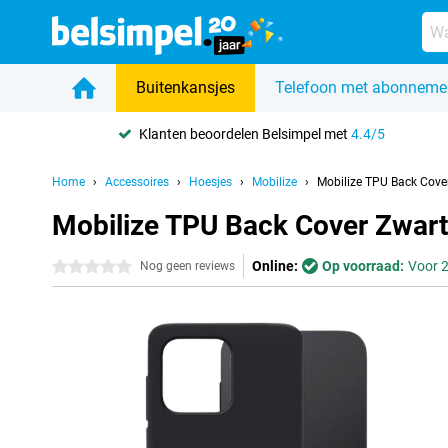
Buitenkansjes
Telefoon met abonneme
Klanten beoordelen Belsimpel met
4.4/5
Home
Accessoires
Hoesjes
Mobilize
Mobilize TPU Back Cove
Mobilize TPU Back Cover Zwart
Online:
Op voorraad:
Voor 2
0 sterren
Nog geen reviews